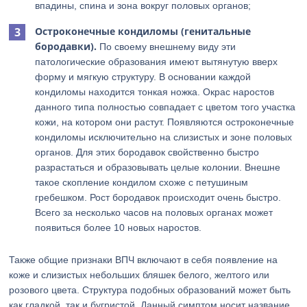
впадины, спина и зона вокруг половых органов;
Остроконечные кондиломы (генитальные
бородавки).
По своему внешнему виду эти
патологические образования имеют вытянутую вверх
форму и мягкую структуру. В основании каждой
кондиломы находится тонкая ножка. Окрас наростов
данного типа полностью совпадает с цветом того участка
кожи, на котором они растут. Появляются остроконечные
кондиломы исключительно на слизистых и зоне половых
органов. Для этих бородавок свойственно быстро
разрастаться и образовывать целые колонии. Внешне
такое скопление кондилом схоже с петушиным
гребешком. Рост бородавок происходит очень быстро.
Всего за несколько часов на половых органах может
появиться более 10 новых наростов.
Также общие признаки ВПЧ включают в себя появление на
коже и слизистых небольших бляшек белого, желтого или
розового цвета. Структура подобных образований может быть
как гладкой, так и бугристой. Данный симптом носит название