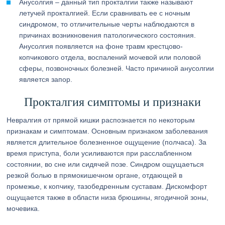
Анусолгия – данный тип прокталгии также называют
летучей прокталгией. Если сравнивать ее с ночным
синдромом, то отличительные черты наблюдаются в
причинах возникновения патологического состояния.
Анусолгия появляется на фоне травм крестцово-
копчикового отдела, воспалений мочевой или половой
сферы, позвоночных болезней. Часто причиной анусолгии
является запор.
Прокталгия симптомы и признаки
Невралгия от прямой кишки распознается по некоторым
признакам и симптомам. Основным признаком заболевания
является длительное болезненное ощущение (полчаса). За
время приступа, боли усиливаются при расслабленном
состоянии, во сне или сидячей позе. Синдром ощущаеться
резкой болью в прямокишечном органе, отдающей в
промежье, к копчику, тазобедренным суставам. Дискомфорт
ощущается также в области низа брюшины, ягодичной зоны,
мочевика.