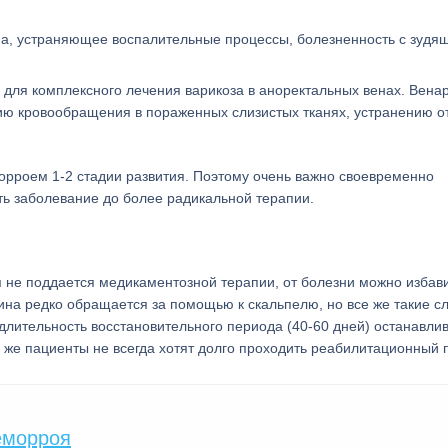
на, устраняющее воспалительные процессы, болезненность с зудя
для комплексного лечения варикоза в аноректальных венах. Вена
ию кровообращения в пораженных слизистых тканях, устранению от
рроем 1-2 стадии развития. Поэтому очень важно своевременно
ть заболевание до более радикальной терапии.
 не поддается медикаментозной терапии, от болезни можно избав
ина редко обращается за помощью к скальпелю, но все же такие с
длительность восстановительного периода (40-60 дней) останавли
у же пациенты не всегда хотят долго проходить реабилитационный 
геморроя