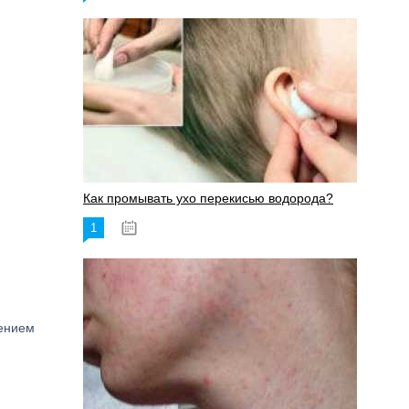
Как промывать ухо перекисью водорода?
1
08.03.2023
нением