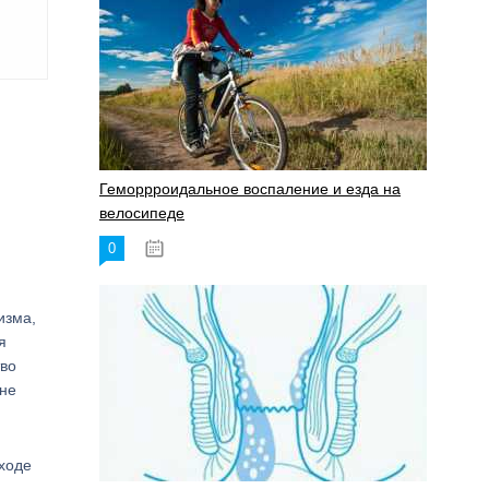
Геморрроидальное воспаление и езда на
велосипеде
0
17.11.2023
изма,
я
тво
 не
 ходе