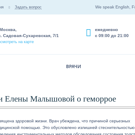
We speak English, F
ия
Задать вопрос
 Москва,
ежедневно
. Садовая-Сухаревская, 7/1
с 09:00 до 21:00
смотреть на карте
ВРАЧИ
и Елены Малышовой о геморрое
ящена здоровой жизни. Врач убеждена, что причиной серьезных
дицинской помощью. Это обусловлено излишней стеснительность
оведения инструментальных методов обследования состояния толст