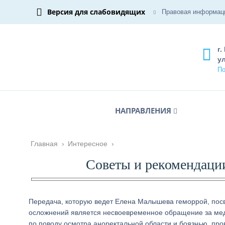
Версия для слабовидящих
Правовая информац
г.
ул
По
НАПРАВЛЕНИЯ
Главная
›
Интересное
›
Советы и рекомендаци
Передача, которую ведет Елена Малышева геморрой, посв
осложнений является несвоевременное обращение за ме
по поводу осмотра аноректальной области и боязнью, пр