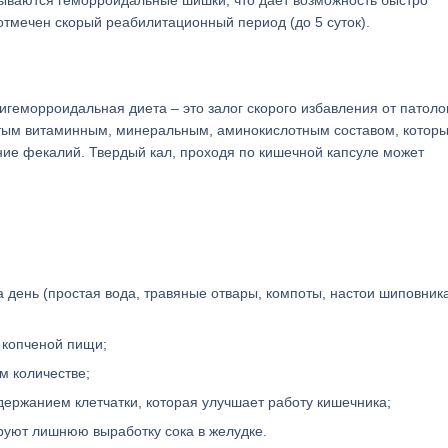
тываются геморроидальные шишки, что дает возможность быстро
отмечен скорый реабилитационный период (до 5 суток).
игеморроидальная диета – это залог скорого избавления от патоло
тым витаминным, минеральным, аминокислотным составом, котор
ние фекалий. Твердый кал, проходя по кишечной капсуле может
 день (простая вода, травяные отвары, компоты, настои шиповник
, копченой пищи;
м количестве;
держанием клетчатки, которая улучшает работу кишечника;
ируют лишнюю выработку сока в желудке.