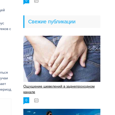
0
18.06.2023
щей
Свежие публикации
рус
еков с
иться
лучаи
вает
Ощущение шевелений в заднепроходном
период.
канале
0
17.11.2023