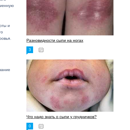
еменную
оты и
го
ровья.
Разновидности сыпи на ногах
3
17.06.2023
вание
Что надо знать о сыпи у грудничков?
0
15.06.2023