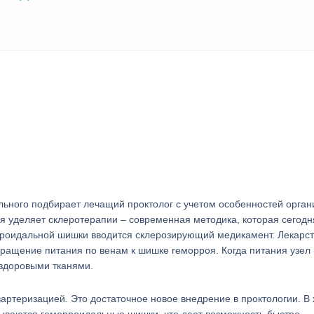
льного подбирает лечащий проктолог с учетом особенностей орган
я уделяет склеротерапии – современная методика, которая сегодн
орроидальной шишки вводится склерозирующий медикамент. Лекарс
ращение питания по венам к шишке геморроя. Когда питания узел
 здоровыми тканями.
ртеризацией. Это достаточное новое внедрение в проктологии. В