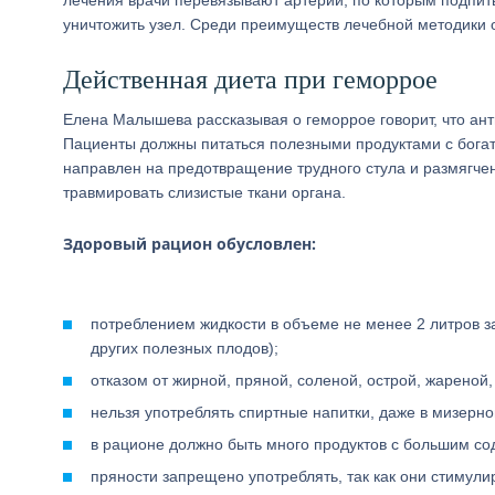
лечения врачи перевязывают артерии, по которым подпи
уничтожить узел. Среди преимуществ лечебной методики 
Действенная диета при геморрое
Елена Малышева рассказывая о геморрое говорит, что ант
Пациенты должны питаться полезными продуктами с бога
направлен на предотвращение трудного стула и размягче
травмировать слизистые ткани органа.
Здоровый рацион обусловлен:
потреблением жидкости в объеме не менее 2 литров за
других полезных плодов);
отказом от жирной, пряной, соленой, острой, жареной
нельзя употреблять спиртные напитки, даже в мизерно
в рационе должно быть много продуктов с большим со
пряности запрещено употреблять, так как они стимул