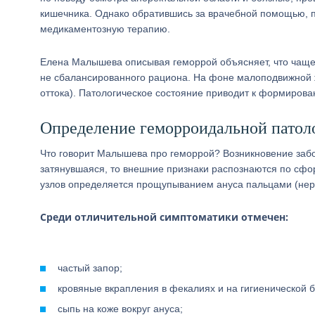
кишечника. Однако обратившись за врачебной помощью, 
медикаментозную терапию.
Елена Малышева описывая геморрой объясняет, что чаще 
не сбалансированного рациона. На фоне малоподвижной жи
оттока). Патологическое состояние приводит к формиров
Определение геморроидальной патол
Что говорит Малышева про геморрой? Возникновение забо
затянувшаяся, то внешние признаки распознаются по с
узлов определяется прощупыванием ануса пальцами (неро
Среди отличительной симптоматики отмечен:
частый запор;
кровяные вкрапления в фекалиях и на гигиенической б
сыпь на коже вокруг ануса;