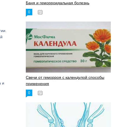
Баня и геморроидальная болезнь
0
17.11.2023
гии.
ый
Свечи от геморроя с календулой способы
а и
применения
0
17.11.2023