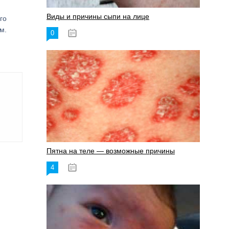
Виды и причины сыпи на лице
го
м.
0
17.06.2023
Пятна на теле — возможные причины
4
18.06.2023