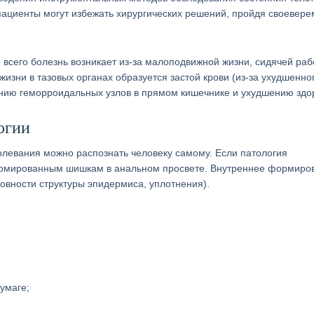
пациенты могут избежать хирургических решений, пройдя своевер
всего болезнь возникает из-за малоподвижной жизни, сидячей раб
зни в тазовых органах образуется застой крови (из-за ухудшенно
анию геморроидальных узлов в прямом кишечнике и ухудшению здо
огии
левания можно распознать человеку самому. Если патология
формированным шишкам в анальном просвете. Внутреннее формиро
вности структуры эпидермиса, уплотнения).
умаге;