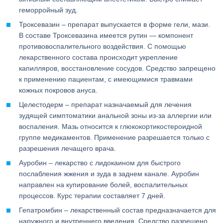
геморройный зуд.
Троксевазин – препарат выпускается в форме гели, мази.
В составе Троксевазина имеется рутин — компонент
противовоспалительного воздействия. С помощью
лекарственного состава происходит укрепление
капилляров, восстановление сосудов. Средство запрещено
к применению пациентам, с имеющимися травмами
кожных покровов ануса.
Целестодерм – препарат назначаемый для лечения
зудящей симптоматики анальной зоны из-за аллергии или
воспаления. Мазь относится к глюкокортикостероидной
группе медикаментов. Применение разрешается только с
разрешения лечащего врача.
Ауробин – лекарство с лидокаином для быстрого
послабления жжения и зуда в заднем канале. Ауробин
направлен на купирование болей, воспалительных
процессов. Курс терапии составляет 7 дней.
Гепатромбин – лекарственный состав предназначается для
наружного и внутреннего введения. Средство разрешено