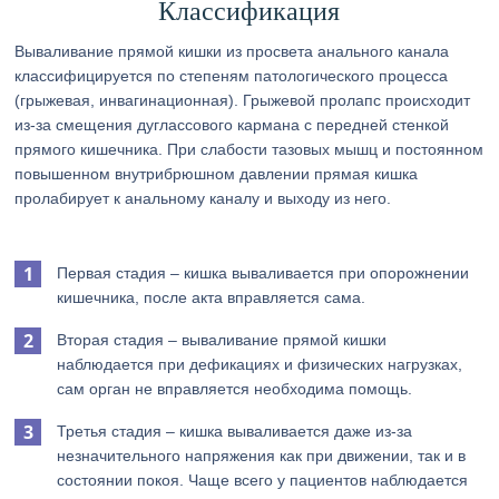
Классификация
Вываливание прямой кишки из просвета анального канала
классифицируется по степеням патологического процесса
(грыжевая, инвагинационная). Грыжевой пролапс происходит
из-за смещения дуглассового кармана с передней стенкой
прямого кишечника. При слабости тазовых мышц и постоянном
повышенном внутрибрюшном давлении прямая кишка
пролабирует к анальному каналу и выходу из него.
Первая стадия – кишка вываливается при опорожнении
кишечника, после акта вправляется сама.
Вторая стадия – вываливание прямой кишки
наблюдается при дефикациях и физических нагрузках,
сам орган не вправляется необходима помощь.
Третья стадия – кишка вываливается даже из-за
незначительного напряжения как при движении, так и в
состоянии покоя. Чаще всего у пациентов наблюдается