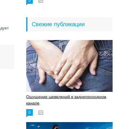
0
18.06.2023
Свежие публикации
едует
Ощущение шевелений в заднепроходном
канале
0
17.11.2023