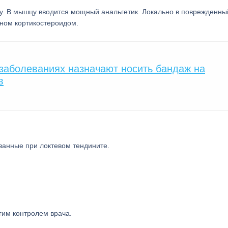
ду. В мышцу вводится мощный анальгетик. Локально в поврежденны
оном кортикостероидом.
 заболеваниях назначают носить бандаж на
в
ванные при локтевом тендините.
гим контролем врача.