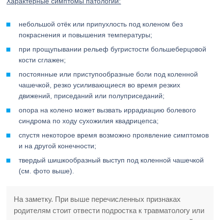
Характерные симптомы патологии:
небольшой отёк или припухлость под коленом без
покраснения и повышения температуры;
при прощупывании рельеф бугристости большеберцовой
кости сглажен;
постоянные или приступообразные боли под коленной
чашечкой, резко усиливающиеся во время резких
движений, приседаний или полуприседаний;
опора на колено может вызвать иррадиацию болевого
синдрома по ходу сухожилия квадрицепса;
спустя некоторое время возможно проявление симптомов
и на другой конечности;
твердый шишкообразный выступ под коленной чашечкой
(см. фото выше).
На заметку. При выше перечисленных признаках
родителям стоит отвести подростка к травматологу или