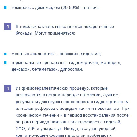
компресс с димексидом (20-50%) – на ночь.
В тяжёлых случаях выполняются лекарственные
блокады. Могут применяться:
местные анальгетики – новокаин, лидокаин;
гормональные препараты – гидрокортизон, метипред,
дексазон, бетаметазон, дипроспан.
Из физиотерапевтических процедур, которые
назначаются в остром периоде патологии, лучшие
результаты дают курсы фонофореза с гидрокортизоном
или электрофореза с йодидом калия и новокаином. При
хроническом течении и в период восстановления после
острого периода показаны электрофорез с лидазой,
УФО, УВЧ и ультразвук. Иногда, в случае упорной
крепитирующей формы патологии прибегают к