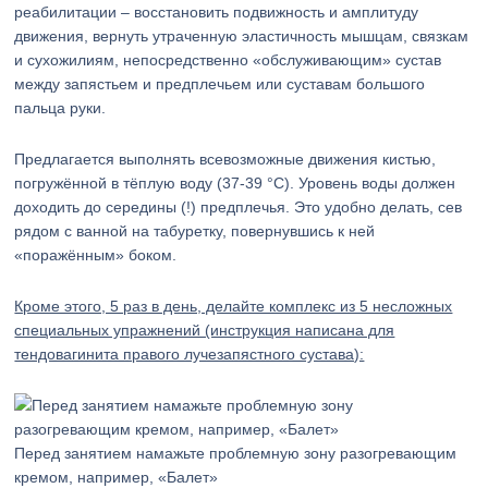
реабилитации – восстановить подвижность и амплитуду
движения, вернуть утраченную эластичность мышцам, связкам
и сухожилиям, непосредственно «обслуживающим» сустав
между запястьем и предплечьем или суставам большого
пальца руки.
Предлагается выполнять всевозможные движения кистью,
погружённой в тёплую воду (37-39 °C). Уровень воды должен
доходить до середины (!) предплечья. Это удобно делать, сев
рядом с ванной на табуретку, повернувшись к ней
«поражённым» боком.
Кроме этого, 5 раз в день, делайте комплекс из 5 несложных
специальных упражнений (инструкция написана для
тендовагинита правого лучезапястного сустава):
Перед занятием намажьте проблемную зону разогревающим
кремом, например, «Балет»