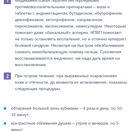
Медикаментозная терапия нестероидными
противовоспалительными препаратами – мази и
таблетки с индометацином, бутадионом, ибупрофеном,
диклофенаком, кетопрофеном, напраксеном,
пироксикамом, мелоксикамом, нимесулидом. Некоторым
помогает даже «банальный» аспирин. НПВП помогают
не только остановить воспаление, но и отлично купируют
болевой синдром. Несмотря на быстрое обезболивание
снимать иммобилизующую повязку нельзя. Сухожилия
восстанавливаются медленно, им надо дать время на
восстановление.
При остром течении, при выраженных покраснениях
кожи и отёчности, до момента их исчезновения, показаны
следующие процедуры:
обтирания больной зоны кубиками – 4 раза в день, по 10-
15 минут;
контрастные обливания душем – утром и вечером, по 5
минут;