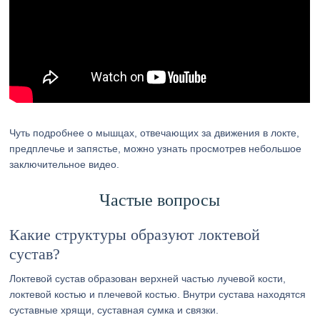
Чуть подробнее о мышцах, отвечающих за движения в локте,
предплечье и запястье, можно узнать просмотрев небольшое
заключительное видео.
Частые вопросы
Какие структуры образуют локтевой
сустав?
Локтевой сустав образован верхней частью лучевой кости,
локтевой костью и плечевой костью. Внутри сустава находятся
суставные хрящи, суставная сумка и связки.