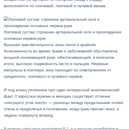
выполняется по плечевой, локтевой и лучевой венам.
Локтевой сустав: строение артериальной сети и прохождение
основных нервов руки
Высокая чувствительность зоны локтя и крайняя
болезненность во время травм и заболеваний обусловлена
мощной иннервацией руки, обеспечивающей, в конечном
итоге, высокую подвижность кисти и пальцев. Нервные
импульсы в локтевую зону приходят по ответвлениям от
срединного, локтевого и лучевого нервов.
И под конец упомянем про один интересный анатомический
факт. У взрослых мужчин и женщин существует отличие
«несущего угла локтя» — разницы между продольными осями
плеча и предплечья в положении, когда рука свисает вниз, а
ладонь повернута вперед.
У мужчин этот угол составляет 5 °, а у женщин колеблется в