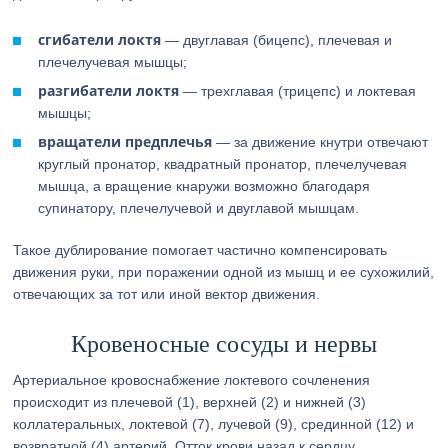
сгибатели локтя
— двуглавая (бицепс), плечевая и
плечелучевая мышцы;
разгибатели локтя
— трехглавая (трицепс) и локтевая
мышцы;
вращатели предплечья
— за движение кнутри отвечают
круглый пронатор, квадратный пронатор, плечелучевая
мышца, а вращение кнаружи возможно благодаря
супинатору, плечелучевой и двуглавой мышцам.
Такое дублирование помогает частично компенсировать
движения руки, при поражении одной из мышц и ее сухожилий,
отвечающих за тот или иной вектор движения.
Кровеносные сосуды и нервы
Артериальное кровоснабжение локтевого сочленения
происходит из плечевой (1), верхней (2) и нижней (3)
коллатеральных, локтевой (7), лучевой (9), срединной (12) и
возвратной (4) артерий. Отток крови назад к сердцу