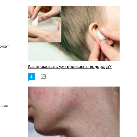
ожет
Как промывать ухо перекисью водорода?
1
08.03.2023
нных