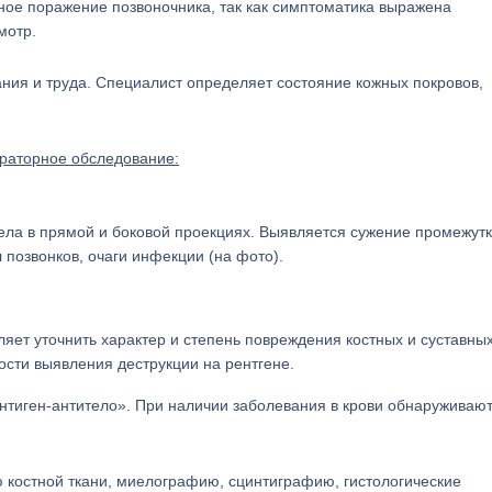
ное поражение позвоночника, так как симптоматика выражена
мотр.
ния и труда. Специалист определяет состояние кожных покровов,
ораторное обследование:
ела в прямой и боковой проекциях. Выявляется сужение промежут
 позвонков, очаги инфекции (на фото).
яет уточнить характер и степень повреждения костных и суставны
ости выявления деструкции на рентгене.
тиген-антитело». При наличии заболевания в крови обнаруживаю
ю костной ткани, миелографию, сцинтиграфию, гистологические