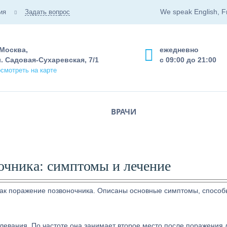
We speak English, F
ия
Задать вопрос
 Москва,
ежедневно
. Садовая-Сухаревская, 7/1
с 09:00 до 21:00
смотреть на карте
ВРАЧИ
очника: симптомы и лечение
 как поражение позвоночника. Описаны основные симптомы, способ
левания. По частоте она занимает второе место после поражения л