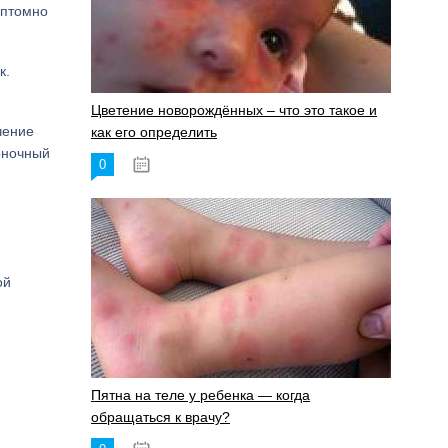
мптомно
к.
Цветение новорождённых – что это такое и
чение
как его определить
воночный
0
19.06.2023
ой
Пятна на теле у ребенка — когда
обращаться к врачу?