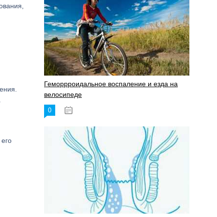
ования,
Геморрроидальное воспаление и езда на
ения.
велосипеде
.
0
17.11.2023
 его