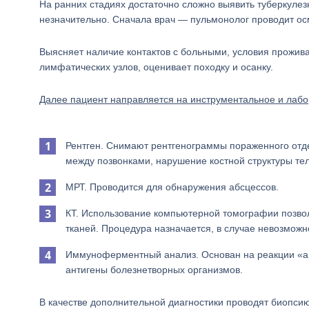
На ранних стадиях достаточно сложно выявить туберкулез
незначительно. Сначала врач — пульмонолог проводит ос
Выясняет наличие контактов с больными, условия прожива
лимфатических узлов, оценивает походку и осанку.
Далее пациент направляется на инструментальное и лаб
Рентген. Снимают рентгенограммы пораженного отд
между позвонками, нарушение костной структуры тел
МРТ. Проводится для обнаружения абсцессов.
КТ. Использование компьютерной томографии позвол
тканей. Процедура назначается, в случае невозможн
Иммуноферментный анализ. Основан на реакции «ан
антигены болезнетворных организмов.
В качестве дополнительной диагностики проводят биопси