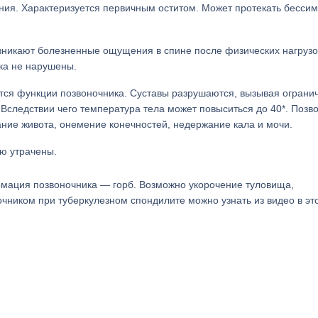
ния. Характеризуется первичным оститом. Может протекать бесси
никают болезненные ощущения в спине после физических нагрузо
ка не нарушены.
тся функции позвоночника. Суставы разрушаются, вызывая ограни
. Вследствии чего температура тела может повыситься до 40*. Поз
ние живота, онемение конечностей, недержание кала и мочи.
ю утрачены.
рмация позвоночника — горб. Возможно укорочение туловища,
очником при туберкулезном спондилите можно узнать из видео в эт