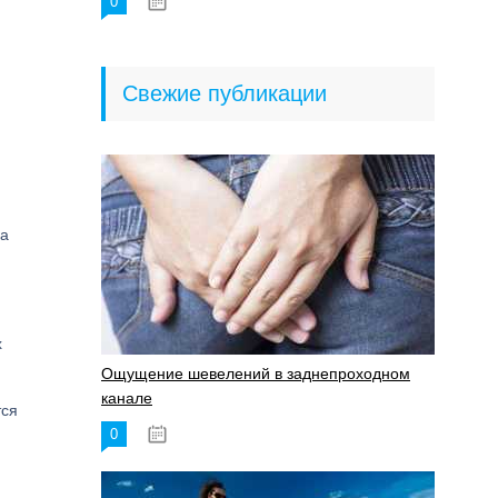
0
18.06.2023
Свежие публикации
ка
х
Ощущение шевелений в заднепроходном
канале
тся
0
17.11.2023