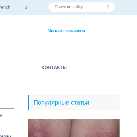
rench
Мы вам перезвоним
КОНТАКТЫ
Популярные статьи
ы
егких.