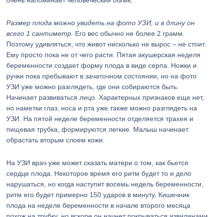
очень напоминает человеческий облик.
Размер плода можно увидеть на фото УЗИ, и в длину он
всего 1 сантиметр.
Его вес обычно не более 2 грамм.
Поэтому удивляться, что живот нисколько не вырос – не стоит.
Ему просто пока не от чего расти. Пятая акушерская неделя
беременности создает форму плода в виде серпа. Ножки и
ручки пока пребывают в зачаточном состоянии, но на фото
УЗИ уже можно разглядеть, где они собираются быть.
Начинает развиваться лицо. Характерных признаков еще нет,
но наметки глаз, носа и рта уже также можно разглядеть на
УЗИ. На пятой неделе беременности отделяется трахея и
пищевая трубка, формируются легкие. Малыш начинает
обрастать вторым слоем кожи.
На УЗИ врач уже может сказать матери о том, как бьется
сердце плода. Некоторое время его ритм будет то и дело
нарушаться, но когда наступит восемь недель беременности,
ритм его будет примерно 150 ударов в минуту. Кишечник
плода на неделе беременности в начале второго месяца
похож на трубку, но вскоре он начнет покрываться извилинами.