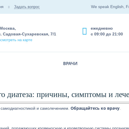
We speak English, F
ия
Задать вопрос
 Москва,
ежедневно
. Садовая-Сухаревская, 7/1
с 09:00 до 21:00
смотреть на карте
ВРАЧИ
о диатеза: причины, симптомы и леч
Обращайтесь ко врачу
 самодиагностикой и самолечением.
.
ваний, поражающих кровеносную и кроветворную системы организм