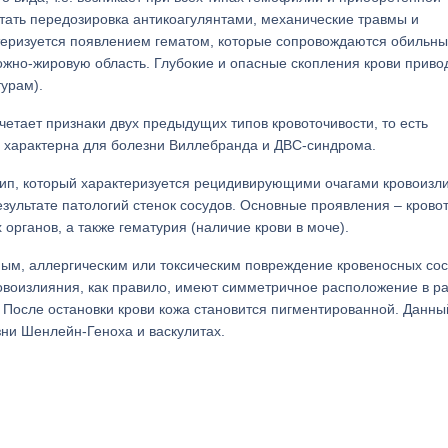
стать передозировка антикоагулянтами, механические травмы и
еризуется появлением гематом, которые сопровождаются обильн
кожно-жировую область. Глубокие и опасные скопления крови привод
турам).
четает признаки двух предыдущих типов кровоточивости, то есть
а характерна для болезни Виллебранда и ДВС-синдрома.
ип, который характеризуется рецидивирующими очагами кровоизл
езультате патологий стенок сосудов. Основные проявления – крово
органов, а также гематурия (наличие крови в моче).
ым, аллергическим или токсическим повреждение кровеносных со
овоизлияния, как правило, имеют симметричное расположение в р
 После остановки крови кожа становится пигментированной. Данны
ни Шенлейн-Геноха и васкулитах.