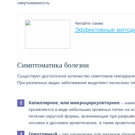
свертываемость.
Читайте также:
Эффективные методы
Симптоматика болезни
Существует достаточное количество симптомов геморрагич
При различных видах заболевания выделяют несколько ти
Капиллярное, или микроциркуляторное
– наиме
проявляется в виде небольших кровяных пятен на к
петехии округлой формы, возникающие при разрыве 
носовое и десневое кровотечение, а также кровоточи
Гематомный
– тип характерен для диатезов третье