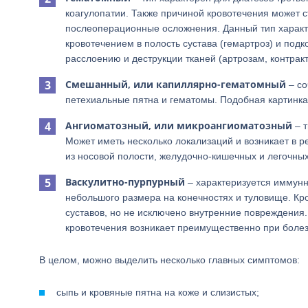
коагулопатии. Также причиной кровотечения может 
послеоперационные осложнения. Данный тип характ
кровотечением в полость сустава (гемартроз) и под
расслоению и деструкции тканей (артрозам, контрак
Смешанный, или капиллярно-гематомный
– со
петехиальные пятна и гематомы. Подобная картинк
Ангиоматозный, или микроангиоматозный
– т
Может иметь несколько локализаций и возникает в р
из носовой полости, желудочно-кишечных и легочных 
Васкулитно-пурпурный
– характеризуется иммунн
небольшого размера на конечностях и туловище. Кр
суставов, но не исключено внутренние повреждения.
кровотечения возникает преимущественно при болез
В целом, можно выделить несколько главных симптомов:
сыпь и кровяные пятна на коже и слизистых;