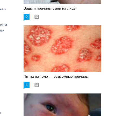
Виды и причины сыпи на лице
ка и
0
17.06.2023
рием
ети
Пятна на теле — возможные причины
4
18.06.2023
е