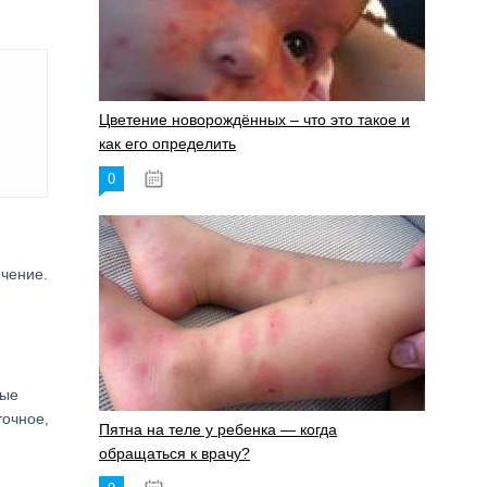
Цветение новорождённых – что это такое и
как его определить
0
19.06.2023
ечение.
ные
точное,
Пятна на теле у ребенка — когда
обращаться к врачу?