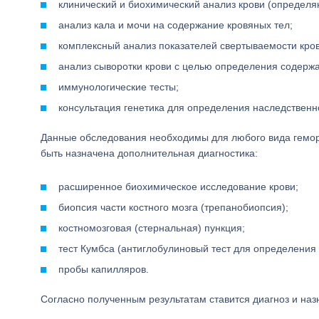
клинический и биохимический анализ крови (определяю
анализ кала и мочи на содержание кровяных тел;
комплексный анализ показателей свертываемости кров
анализ сыворотки крови с целью определения содерж
иммунологические тесты;
консультация генетика для определения наследственн
Данные обследования необходимы для любого вида геморр
быть назначена дополнительная диагностика:
расширенное биохимическое исследование крови;
биопсия части костного мозга (трепанобиопсия);
костномозговая (стернальная) пункция;
тест Кумбса (антиглобулиновый тест для определения
пробы капилляров.
Согласно полученным результатам ставится диагноз и наз