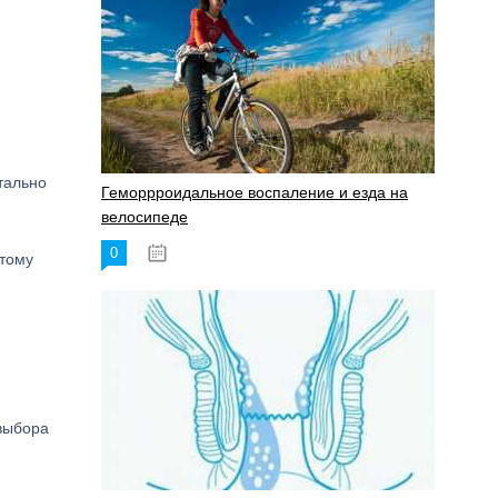
тально
Геморрроидальное воспаление и езда на
велосипеде
0
17.11.2023
этому
 выбора