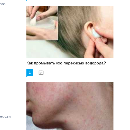
ого
Как промывать ухо перекисью водорода?
1
08.03.2023
емости