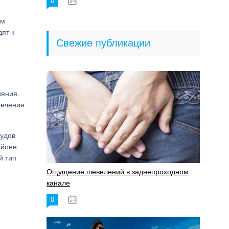
0
18.06.2023
ым
ят к
Свежие публикации
ияния.
течения
судов
айоне
й тип
Ощущение шевелений в заднепроходном
канале
0
17.11.2023