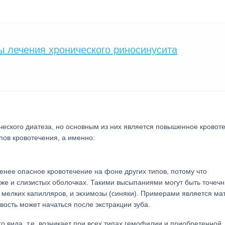
 лечения хронического риносинусита
еского диатеза, но основным из них является повышенное кровот
пов кровотечения, а именно:
нее опасное кровотечение на фоне других типов, потому что
оже и слизистых оболочках. Такими высыпаниями могут быть точеч
мелких капилляров, и экхимозы (синяки). Примерами является ма
вость может начаться после экстракции зуба.
го вида, т.е. возникает при всех типах гемофилии и приобретенной