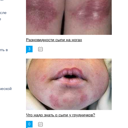
осле
е
Разновидности сыпи на ногах
3
17.06.2023
ть в
ческой
Что надо знать о сыпи у грудничков?
0
15.06.2023