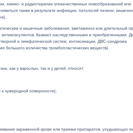
ии, химио- и радиотерапии злокачественных новообразований или
оявиться также в результате инфекции, патологий печени, кишечни
а).
атические и кишечные заболевания, авитаминоз или длительный п
, антикоагулянтов. Бывают наследственными и приобретенными. Д
ветворной и лимфатической систем, интоксикации, ДВС-синдрома
ия большого количества тромбопластических веществ).
, как у взрослых, так и у детей, относят:
 к чужеродной поверхности);
еливания зараженной крови или приема препаратов, ухудшающих е