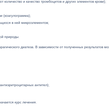
т количество и качество тромбоцитов и других элементов крови);
и (коагулограмма);
ащихся в ней микроэлементов;
ой природы.
агического диатеза. В зависимости от полученных результатов мо
 антиэритроцитарных антител);
начается курс лечения.