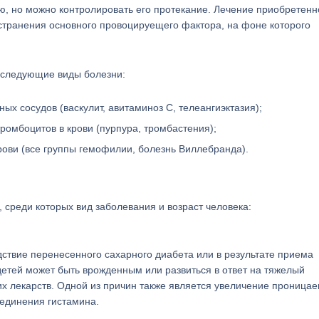
ю, но можно контролировать его протекание. Лечение приобретенн
странения основного провоцируещего фактора, на фоне которого
 следующие виды болезни:
ых сосудов (васкулит, авитаминоз С, телеангиэктазия);
ромбоцитов в крови (пурпура, тромбастения);
ови (все группы гемофилии, болезнь Виллебранда).
 среди которых вид заболевания и возраст человека:
дствие перенесенного сахарного диабета или в результате приема
детей может быть врожденным или развиться в ответ на тяжелый
 лекарств. Одной из причин также является увеличение проница
оединения гистамина.