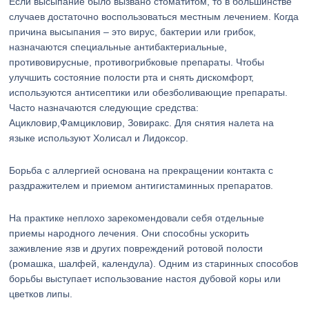
Если высыпание было вызвано стоматитом, то в большинстве
случаев достаточно воспользоваться местным лечением. Когда
причина высыпания – это вирус, бактерии или грибок,
назначаются специальные антибактериальные,
противовирусные, противогрибковые препараты. Чтобы
улучшить состояние полости рта и снять дискомфорт,
используются антисептики или обезболивающие препараты.
Часто назначаются следующие средства:
Ацикловир,Фамцикловир, Зовиракс. Для снятия налета на
языке используют Холисал и Лидоксор.
Борьба с аллергией основана на прекращении контакта с
раздражителем и приемом антигистаминных препаратов.
На практике неплохо зарекомендовали себя отдельные
приемы народного лечения. Они способны ускорить
заживление язв и других повреждений ротовой полости
(ромашка, шалфей, календула). Одним из старинных способов
борьбы выступает использование настоя дубовой коры или
цветков липы.