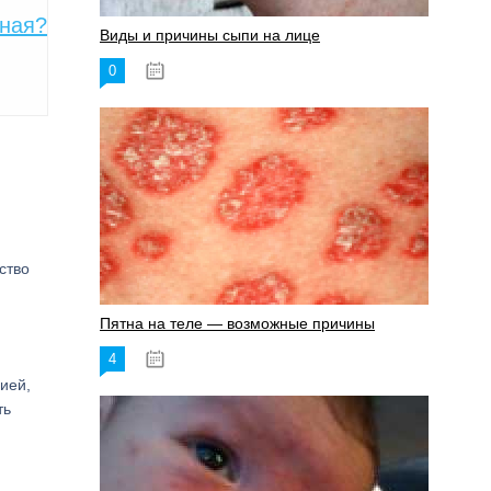
вная?
Виды и причины сыпи на лице
0
17.06.2023
ство
Пятна на теле — возможные причины
4
18.06.2023
ией,
ть