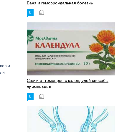
Баня и геморроидальная болезнь
0
17.11.2023
вов и
ь и
Свечи от геморроя с календулой способы
применения
0
17.11.2023