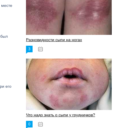
 месте
 был
Разновидности сыпи на ногах
3
17.06.2023
ри его
Что надо знать о сыпи у грудничков?
0
15.06.2023