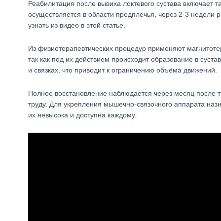
Реабилитация после вывиха локтевого сустава включает 
осуществляется в области предплечья, через 2-3 недели 
узнать из видео в этой статье.
Из физиотерапевтических процедур применяют магнитотер
так как под их действием происходит образование в суста
и связках, что приводит к ограничению объёма движений.
Полное восстановление наблюдается через месяц после т
труду. Для укрепления мышечно-связочного аппарата наз
их невысока и доступна каждому.