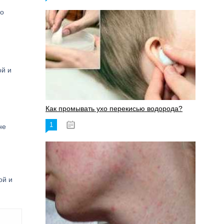
го
ой и
Как промывать ухо перекисью водорода?
1
08.03.2023
не
ой и