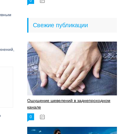
0
18.06.2023
тивным
Свежие публикации
жнений,
Ощущение шевелений в заднепроходном
канале
ю
0
17.11.2023