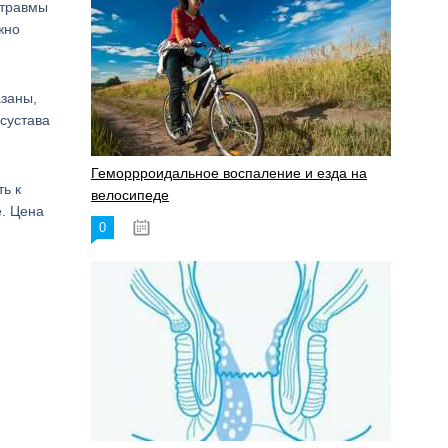
 травмы
жно
азаны,
 сустава
Геморрроидальное воспаление и езда на
ь к
велосипеде
е. Цена
0
17.11.2023