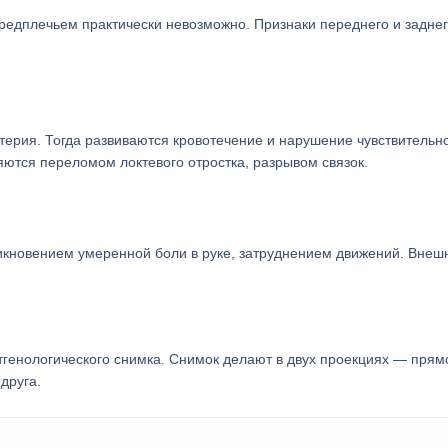
 предплечьем практически невозможно. Признаки переднего и задне
терия. Тогда развиваются кровотечение и нарушение чувствительн
ются переломом локтевого отростка, разрывом связок.
никновением умеренной боли в руке, затруднением движений. Внеш
тгенологического снимка. Снимок делают в двух проекциях — прям
друга.