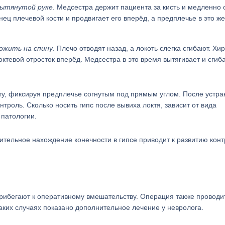
вытянутой руке
. Медсестра держит пациента за кисть и медленно 
ец плечевой кости и продвигает его вперёд, а предплечье в это ж
ожить на спину
. Плечо отводят назад, а локоть слегка сгибают. Хир
ктевой отросток вперёд. Медсестра в это время вытягивает и сгиба
ту, фиксируя предплечье согнутым под прямым углом. После устр
роль. Сколько носить гипс после вывиха локтя, зависит от вида
 патологии.
ительное нахождение конечности в гипсе приводит к развитию конт
рибегают к оперативному вмешательству. Операция также проводи
аких случаях показано дополнительное лечение у невролога.