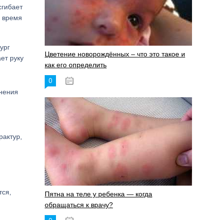
сгибает
е время
ург
Цветение новорождённых – что это такое и
ет руку
как его определить
0
19.06.2023
анения
рактур,
тся,
Пятна на теле у ребенка — когда
обращаться к врачу?