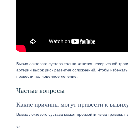
Вывих локтевого сустава только кажется несерьезной трав
артерий высок риск развития осложнений. Чтобы избежат
провести полноценное лечение.
Частые вопросы
Какие причины могут привести к вывиху
Вывих локтевого сустава может произойти из-за травмы, п