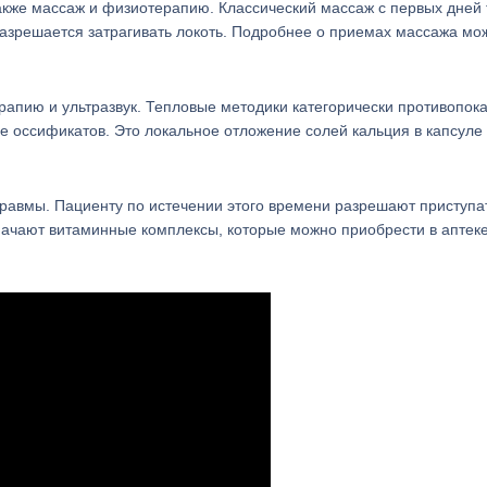
также массаж и физиотерапию. Классический массаж с первых дней
разрешается затрагивать локоть. Подробнее о приемах массажа мо
апию и ультразвук. Тепловые методики категорически противопок
ве оссификатов. Это локальное отложение солей кальция в капсуле
равмы. Пациенту по истечении этого времени разрешают приступат
начают витаминные комплексы, которые можно приобрести в аптек