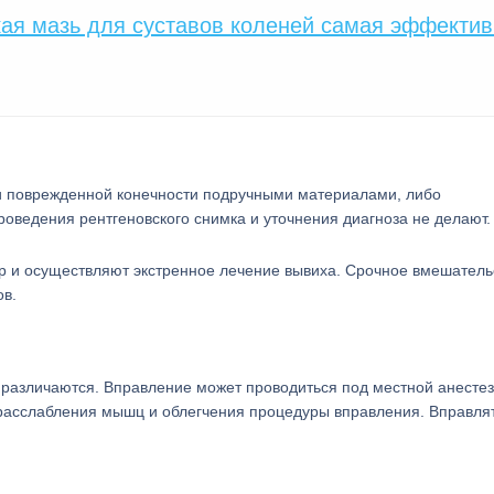
акая мазь для суставов коленей самая эффекти
и поврежденной конечности подручными материалами, либо
оведения рентгеновского снимка и уточнения диагноза не делают.
р и осуществляют экстренное лечение вывиха. Срочное вмешатель
ов.
 различаются. Вправление может проводиться под местной анестез
 расслабления мышц и облегчения процедуры вправления. Вправля