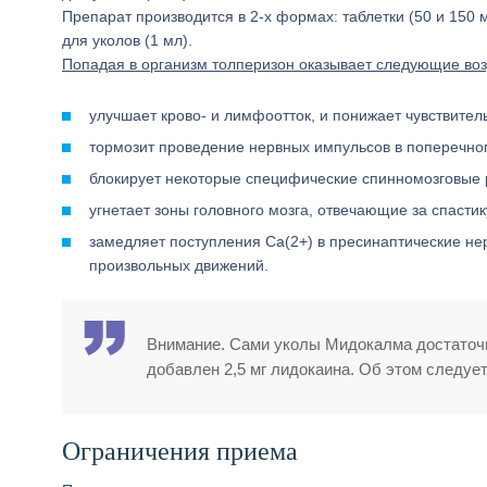
Препарат производится в 2-х формах: таблетки (50 и 150 м
для уколов (1 мл).
Попадая в организм толперизон оказывает следующие воз
улучшает крово- и лимфоотток, и понижает чувствите
тормозит проведение нервных импульсов в поперечноп
блокирует некоторые специфические спинномозговые
угнетает зоны головного мозга, отвечающие за спаст
замедляет поступления Ca(2+) в пресинаптические нер
произвольных движений.
Внимание. Сами уколы Мидокалма достаточно
добавлен 2,5 мг лидокаина. Об этом следует
Ограничения приема