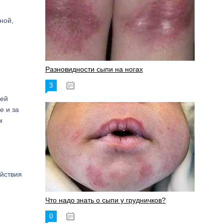
ной,
Разновидности сыпи на ногах
3
17.06.2023
ией
е и за
м
ействия
Что надо знать о сыпи у грудничков?
0
15.06.2023