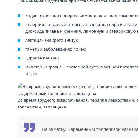
Применение мидокалма при остеохондрозе запрещено пр
индивидуальной непереносимости активного компонен
аллергии на вспомогательные вещества ядра и оболочк
диоксида титана и кремния, лимонную и стеариновую 
лактации (на фото внизу);
тяжелых заболеваниях почек;
циррозе печени;
миастении гравис – системной аутоиммунной патолог
мышц.
Во время грудного вскармливания, терапия лекарствами
толперизон, запрещена
На заметку. Беременным толперизон назнач