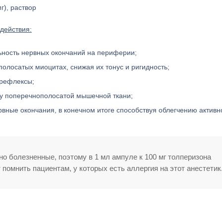
г), раствор
действия:
льность нервных окончаний на периферии;
олосатых миоцитах, снижая их тонус и ригидность;
 рефлексы;
ику поперечнополосатой мышечной ткани;
вные окончания, в конечном итоге способствуя облегчению активн
 болезненные, поэтому в 1 мл ампуле к 100 мг толперизона
 помнить пациентам, у которых есть аллергия на этот анестетик