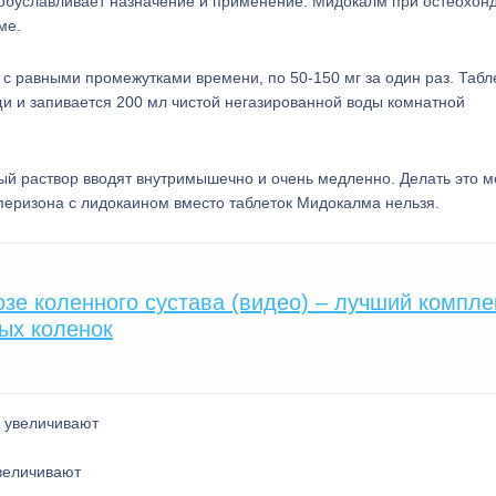
обуславливает назначение и применение. Мидокалм при остеохонд
ме.
с равными промежутками времени, по 50-150 мг за один раз. Табле
 и запивается 200 мл чистой негазированной воды комнатной
ый раствор вводят внутримышечно и очень медленно. Делать это м
олперизона с лидокаином вместо таблеток Мидокалма нельзя.
озе коленного сустава (видео) – лучший компле
ых коленок
величивают