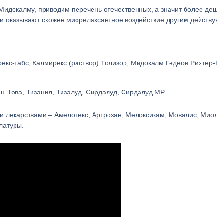
 Мидокалму, приводим перечень отечественных, а значит более де
или оказывают схожее миорелаксантное воздействие другим дейст
екс-табс, Калмирекс (раствор) Толизор, Мидокалм Гедеон Рихтер
н-Тева, Тизанил, Тизалуд, Сирдалуд, Сирдалуд МР.
и лекарствами – Амелотекс, Артрозан, Мелоксикам, Мовалис, Миол
латуры.