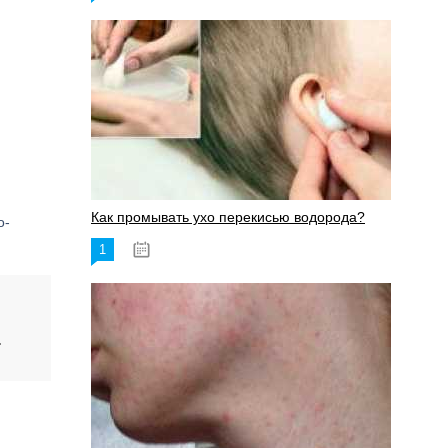
Как промывать ухо перекисью водорода?
о-
1
08.03.2023
.