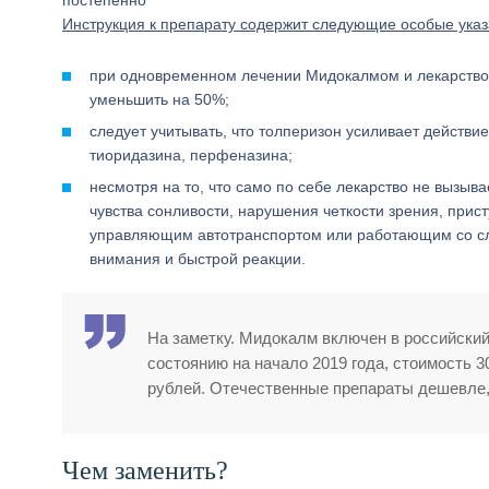
постепенно
Инструкция к препарату содержит следующие особые указ
при одновременном лечении Мидокалмом и лекарство
уменьшить на 50%;
следует учитывать, что толперизон усиливает действ
тиоридазина, перфеназина;
несмотря на то, что само по себе лекарство не вызыв
чувства сонливости, нарушения четкости зрения, прис
управляющим автотранспортом или работающим со с
внимания и быстрой реакции.
На заметку. Мидокалм включен в российски
состоянию на начало 2019 года, стоимость 30
рублей. Отечественные препараты дешевле, 
Чем заменить?