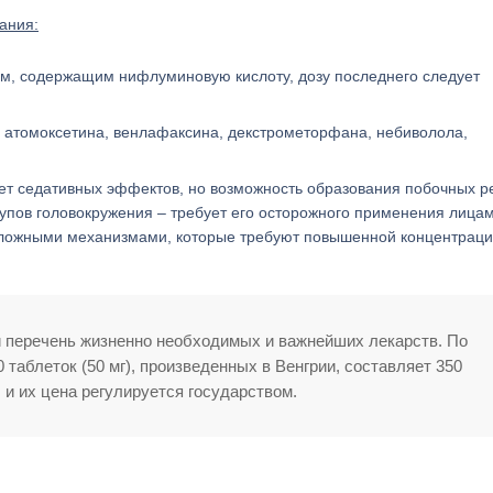
ания:
м, содержащим нифлуминовую кислоту, дозу последнего следует
ие атомоксетина, венлафаксина, декстрометорфана, небиволола,
ает седативных эффектов, но возможность образования побочных р
тупов головокружения – требует его осторожного применения лицам
ложными механизмами, которые требуют повышенной концентрац
й перечень жизненно необходимых и важнейших лекарств. По
 таблеток (50 мг), произведенных в Венгрии, составляет 350
и их цена регулируется государством.