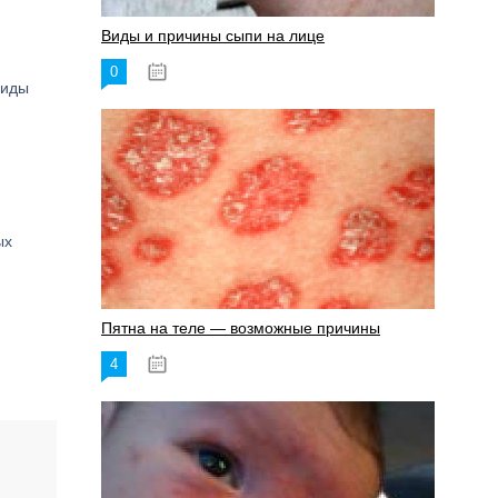
Виды и причины сыпи на лице
0
17.06.2023
оиды
ых
Пятна на теле — возможные причины
4
18.06.2023