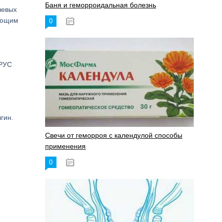
Баня и геморроидальная болезнь
шевых
вующим
0
17.11.2023
-РУС
гин.
Свечи от геморроя с календулой способы
применения
0
17.11.2023