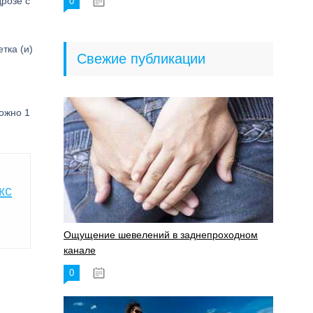
розе с
0
18.06.2023
тка (и)
Свежие публикации
ожно 1
кс
Ощущение шевелений в заднепроходном
канале
0
17.11.2023