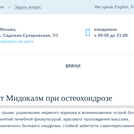
We speak English, F
ия
Задать вопрос
 Москва,
ежедневно
. Садовая-Сухаревская, 7/1
с 09:00 до 21:00
смотреть на карте
ВРАЧИ
ют Мидокалм при остеохондрозе
 грыжи, ущемлению нервного корешка и возникновению острой бол
занятий лечебной физкультурой, курсового прохождения массажа,
онического болевого синдрома, стойкой забитости «заинтересован