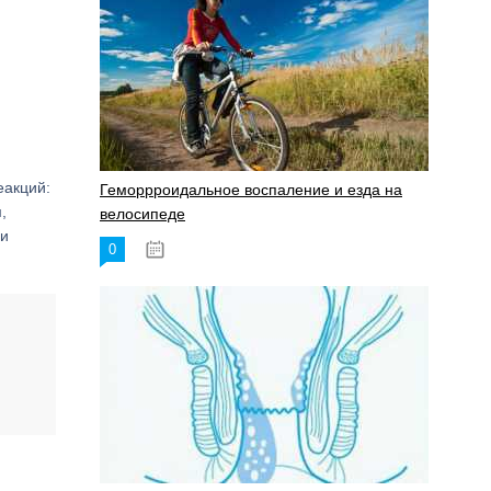
еакций:
Геморрроидальное воспаление и езда на
,
велосипеде
ии
0
17.11.2023