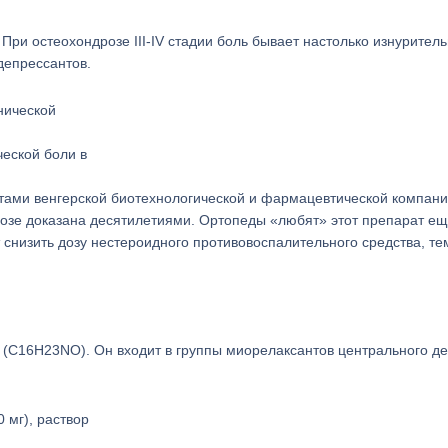
и остеохондрозе III-IV стадии боль бывает настолько изнуритель
депрессантов.
еской боли в
тами венгерской биотехнологической и фармацевтической компан
дрозе доказана десятилетиями. Ортопеды «любят» этот препарат ещ
т снизить дозу нестероидного противовоспалительного средства, те
 (C16H23NO). Он входит в группы миорелаксантов центрального д