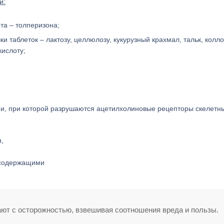
и:
та – толперизона;
и таблеток – лактозу, целлюлозу, кукурузный крахмал, тальк, колл
кислоту;
ии, при которой разрушаются ацетилхолиновые рецепторы скелетн
, содержащими
ают с осторожностью, взвешивая соотношения вреда и пользы.