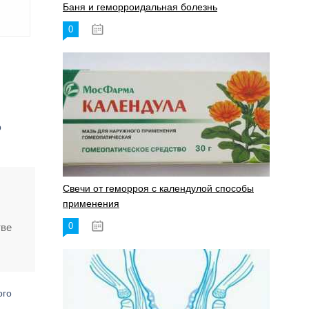
Баня и геморроидальная болезнь
0
17.11.2023
р
Свечи от геморроя с календулой способы
применения
0
тве
17.11.2023
ого