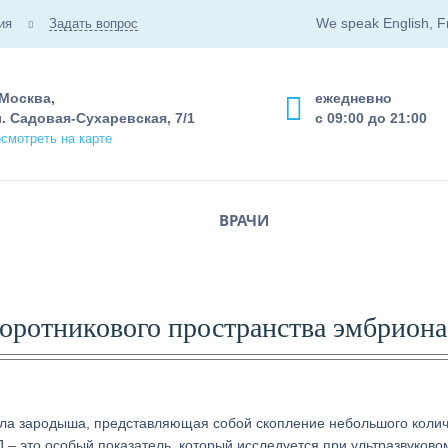
We speak English, F
ия
Задать вопрос
 Москва,
ежедневно
. Садовая-Сухаревская, 7/1
с 09:00 до 21:00
смотреть на карте
ВРАЧИ
воротникового пространства эмбриона
тела зародыша, представляющая собой скопление небольшого коли
 – это особый показатель, который исследуется при ультразвуково