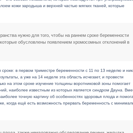
лоем кожи зародыша и верхней частью мягких тканей, которые
анства нужно для того, чтобы на раннем сроке беременности
 которые обусловлены появлением хромосомных отклонений в
сроке: в первом триместре беременности с 11 по 13 неделю и ник
зультаты, а уже на 14 неделе эта область исчезает, и провести
ько на этом сроке изучение толщины воротниковой зоны помогает
ий, наиболее известным из которых является синдром Дауна. Вме
наиболее точную картину об особенностях здоровья плода и помог
ке, когда ещё есть возможность прервать беременность с минима
ы плода, также немаловажно обследование печени, желудка,