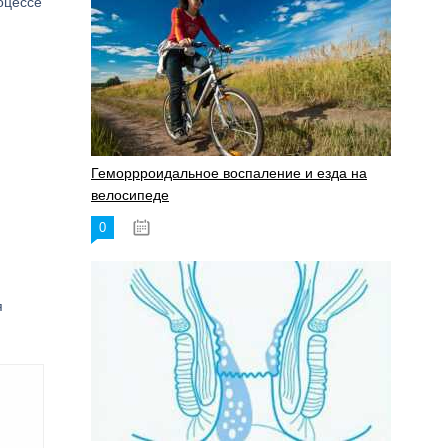
оцессе
Геморрроидальное воспаление и езда на
велосипеде
0
17.11.2023
я