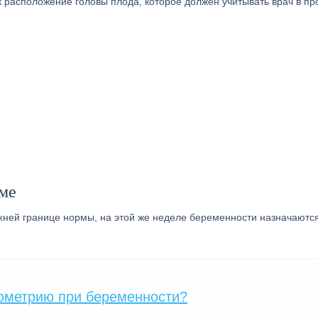
к расположение головы плода, которое должен учитывать врач в пр
рме
рхней границе нормы, на этой же неделе беременности назначаютс
кометрию при беременности?