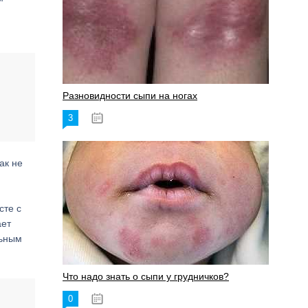
Разновидности сыпи на ногах
3
17.06.2023
ак не
сте с
ает
льным
Что надо знать о сыпи у грудничков?
0
15.06.2023