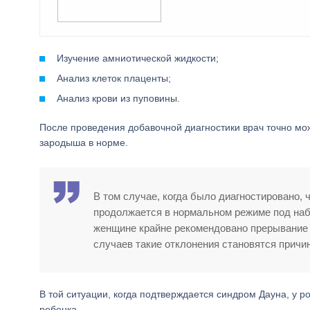
Изучение амниотической жидкости;
Анализ клеток плаценты;
Анализ крови из пуповины.
После проведения добавочной диагностики врач точно мож
зародыша в норме.
В том случае, когда было диагностировано,
продолжается в нормальном режиме под наб
женщине крайне рекомендовано прерывание 
случаев такие отклонения становятся причи
В той ситуации, когда подтверждается синдром Дауна, у р
ребенка.