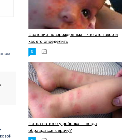
Цветение новорождённых – что это такое и
как его определить
0
19.06.2023
анном
к,
Пятна на теле у ребенка — когда
о
обращаться к врачу?
иковой