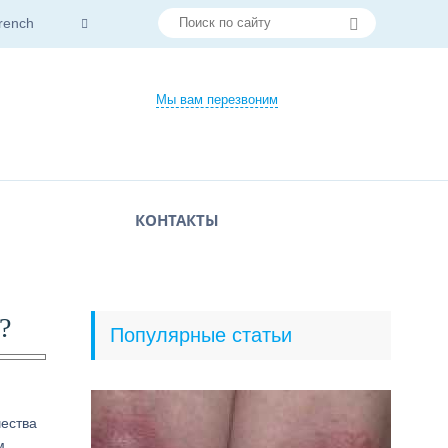
rench
Мы вам перезвоним
КОНТАКТЫ
?
Популярные статьи
чества
м