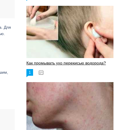
а. Для
ью.
Как промывать ухо перекисью водорода?
шим,
1
08.03.2023