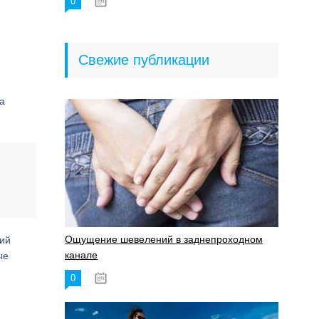
0
18.06.2023
Свежие публикации
ка
Ощущение шевелений в заднепроходном
щий
канале
ые
0
17.11.2023