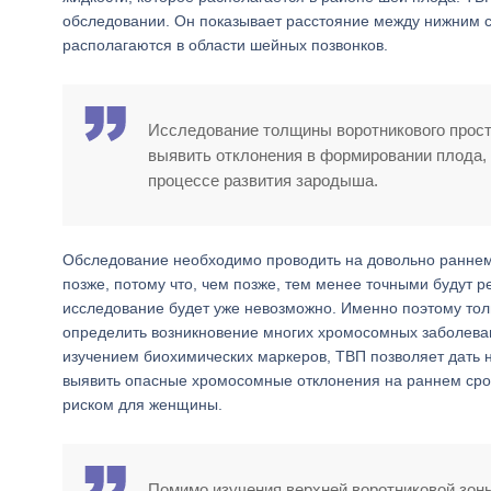
обследовании. Он показывает расстояние между нижним с
располагаются в области шейных позвонков.
Исследование толщины воротникового простр
выявить отклонения в формировании плода,
процессе развития зародыша.
Обследование необходимо проводить на довольно раннем 
позже, потому что, чем позже, тем менее точными будут ре
исследование будет уже невозможно. Именно поэтому тол
определить возникновение многих хромосомных заболеван
изучением биохимических маркеров, ТВП позволяет дать 
выявить опасные хромосомные отклонения на раннем сро
риском для женщины.
Помимо изучения верхней воротниковой зон