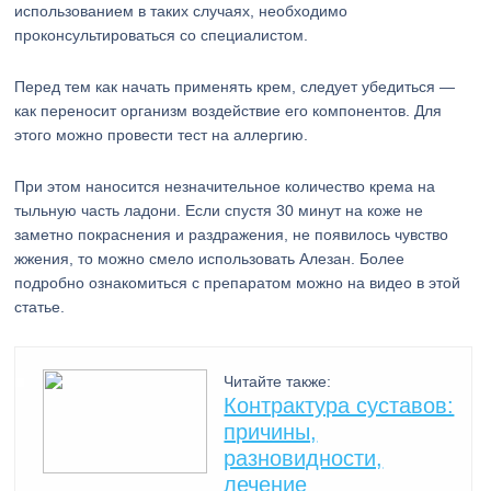
использованием в таких случаях, необходимо
проконсультироваться со специалистом.
Перед тем как начать применять крем, следует убедиться —
как переносит организм воздействие его компонентов. Для
этого можно провести тест на аллергию.
При этом наносится незначительное количество крема на
тыльную часть ладони. Если спустя 30 минут на коже не
заметно покраснения и раздражения, не появилось чувство
жжения, то можно смело использовать Алезан. Более
подробно ознакомиться с препаратом можно на видео в этой
статье.
Читайте также:
Контрактура суставов:
причины,
разновидности,
лечение