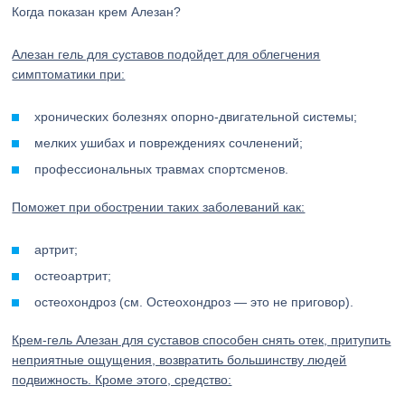
Когда показан крем Алезан?
Алезан гель для суставов подойдет для облегчения
симптоматики при:
хронических болезнях опорно-двигательной системы;
мелких ушибах и повреждениях сочленений;
профессиональных травмах спортсменов.
Поможет при обострении таких заболеваний как:
артрит;
остеоартрит;
остеохондроз (см. Остеохондроз — это не приговор).
Крем-гель Алезан для суставов способен снять отек, притупить
неприятные ощущения, возвратить большинству людей
подвижность. Кроме этого, средство: