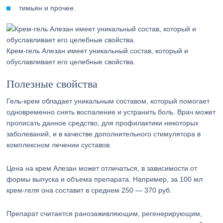
тимьян и прочее.
Крем-гель Алезан имеет уникальный состав, который и
обуславливает его целебные свойства.
Полезные свойства
Гель-крем обладает уникальным составом, который помогает
одновременно снять воспаление и устранить боль. Врач может
прописать данное средство, для профилактики некоторых
заболеваний, и в качестве дополнительного стимулятора в
комплексном лечении суставов.
Цена на крем Алезан может отличаться, в зависимости от
формы выпуска и объема препарата. Например, за 100 мл
крем-геля она составит в среднем 250 — 370 руб.
Препарат считается ранозаживляющим, регенерирующим,