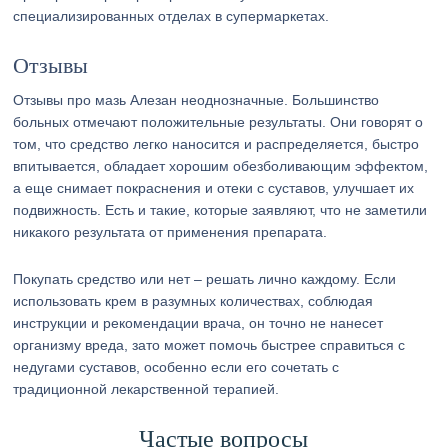
специализированных отделах в супермаркетах.
Отзывы
Отзывы про мазь Алезан неоднозначные. Большинство
больных отмечают положительные результаты. Они говорят о
том, что средство легко наносится и распределяется, быстро
впитывается, обладает хорошим обезболивающим эффектом,
а еще снимает покраснения и отеки с суставов, улучшает их
подвижность. Есть и такие, которые заявляют, что не заметили
никакого результата от применения препарата.
Покупать средство или нет – решать лично каждому. Если
использовать крем в разумных количествах, соблюдая
инструкции и рекомендации врача, он точно не нанесет
организму вреда, зато может помочь быстрее справиться с
недугами суставов, особенно если его сочетать с
традиционной лекарственной терапией.
Частые вопросы