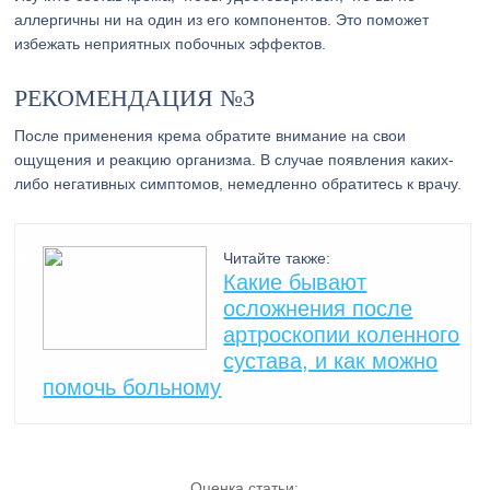
аллергичны ни на один из его компонентов. Это поможет
избежать неприятных побочных эффектов.
РЕКОМЕНДАЦИЯ №3
После применения крема обратите внимание на свои
ощущения и реакцию организма. В случае появления каких-
либо негативных симптомов, немедленно обратитесь к врачу.
Читайте также:
Какие бывают
осложнения после
артроскопии коленного
сустава, и как можно
помочь больному
Оценка статьи: