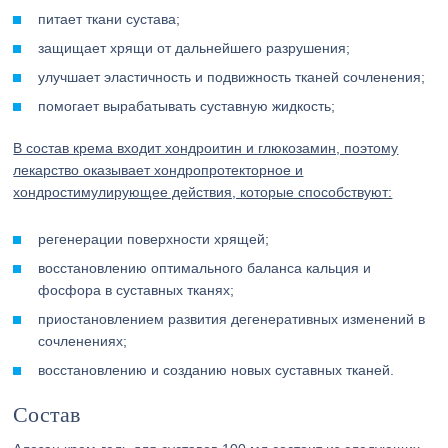
питает ткани сустава;
защищает хрящи от дальнейшего разрушения;
улучшает эластичность и подвижность тканей сочленения;
помогает вырабатывать суставную жидкость;
В состав крема входит хондроитин и глюкозамин, поэтому
лекарство оказывает хондропротекторное и
хондростимулирующее действия, которые способствуют:
регенерации поверхности хрящей;
восстановлению оптимального баланса кальция и
фосфора в суставных тканях;
приостановлением развития дегенеративных изменений в
сочленениях;
восстановлению и созданию новых суставных тканей.
Состав