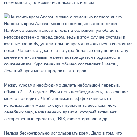
возможность, то можно использовать и днем.
Наносить крем Алезан можно с помощью ватного диска.
Наиболее важно наносить гель на болезненную область
непосредственно перед сном, ведь в этом случае суставы и
костные ткани будут длительное время находиться в состоянии
покоя. Человек отдохнет, а на утро болевые ощущения станут
менее интенсивными, начнет возвращаться подвижность
сочленениям. Курс лечения обычно составляет 1 месяц.
Лечащий врач может продлить этот срок.
Между курсами необходимо делать небольшой перерыв,
обычно 2 — 3 недели. Если есть необходимость, то лечение
можно повторить. Чтобы повысить эффективность от
использования мази, следует применять весь комплекс
лечебных мер, назначенных врачом, который включает
лекарственные средства, ЛФК, физиотерапию и др.
Нельзя бесконтрольно использовать крем. Дело в том, что