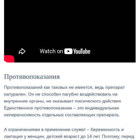
Противопоказания
Противопоказаний как таковых не имеется, ведь препарат
натурален. Он не способен пагубно воздействовать на
внутренние органы, не оказывает токсического действия.
Единственное противопоказание – это индивидуальная
непереносимость отдельных составляющих препарата.
А ограничениями в применении служат – беременность и
лактация у женщин, детский возраст до 14 лет. Поэтому, перед