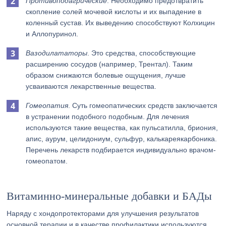
Противоподагрические
. Необходимо предотвратить
скопление солей мочевой кислоты и их выпадение в
коленный сустав. Их выведению способствуют Колхицин
и Аллопуринол.
Вазодилататоры
. Это средства, способствующие
расширению сосудов (например, Трентал). Таким
образом снижаются болевые ощущения, лучше
усваиваются лекарственные вещества.
Гомеопатия
. Суть гомеопатических средств заключается
в устранении подобного подобным. Для лечения
используются такие вещества, как пульсатилла, бриония,
апис, аурум, целидониум, сульфур, калькареякарбоника.
Перечень лекарств подбирается индивидуально врачом-
гомеопатом.
Витаминно-минеральные добавки и БАДы
Наряду с хондопротекторами для улучшения результатов
основной терапии и в качестве профилактики используются