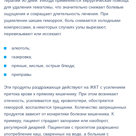
терапии 90 дней. Иногда применяется хирургическая помощь
для удаления гематомы, что значительно снижает болевые
ощущения и сокращает длительность лечения. При
ущемлении шишек геморроя, боль снимается холодными
компрессами, в некоторых случаях узлы вырезают,
перевязывают или иссекают.
алкоголь;
газировка;
пряные, кислые, острые блюда;
приправы.
Эти продукты раздражающе действуют на ЖКТ с усилением
притока крови к прямому кишечнику. При этом возникает
отечность, усиливается зуд, кровопотери, обостряется
геморрой, воспаляются трещинки. Количество запрещенных
продуктов зависит от конкретики болезни кишечника. К
примеру, пациент страдает запорами или наоборот,
регулярной диареей. Пациентам с проктитом разрешено
употребление каш, сваренных на воде, а больным с