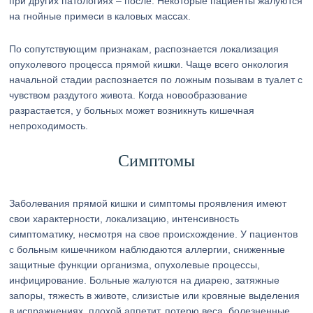
при других патологиях – после. Некоторые пациенты жалуются
на гнойные примеси в каловых массах.
По сопутствующим признакам, распознается локализация
опухолевого процесса прямой кишки. Чаще всего онкология
начальной стадии распознается по ложным позывам в туалет с
чувством раздутого живота. Когда новообразование
разрастается, у больных может возникнуть кишечная
непроходимость.
Симптомы
Заболевания прямой кишки и симптомы проявления имеют
свои характерности, локализацию, интенсивность
симптоматику, несмотря на свое происхождение. У пациентов
с больным кишечником наблюдаются аллергии, сниженные
защитные функции организма, опухолевые процессы,
инфицирование. Больные жалуются на диарею, затяжные
запоры, тяжесть в животе, слизистые или кровяные выделения
в испражнениях, плохой аппетит, потерю веса, болезненные,