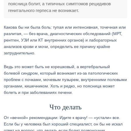
поясница болит, а типичных симптомов рецидивов
генитального герпеса не возникает.
Какова бы ни была боль: тупая или интенсивная, точечная или
разлитая, — без врача, диагностических обследований (МРТ,
рентген, УЗИ или КТ внутренних органов) и лабораторных
анализов крови и мочи, определить ее причину крайне
затруднительно.
Ведь это может быть не корешковый, а вертебральный
болевой синдром, который возникает из-за патологических
проблем с почками, мочевым пузырем, внутренними половыми
органами, кишечником. Хоть и редко, но поясница может
болеть и при заболеваниях печени.
Что делать
От «вечной» рекомендации: Идите к врачу! — «устали» все.
Если бы у человека был хороший специалист, он бы не искал
ответ на вопрос, что делать если болит позвоночник