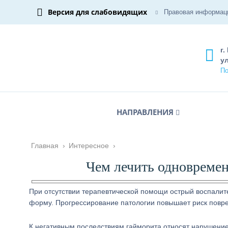
Версия для слабовидящих
Правовая информац
г.
ул
По
НАПРАВЛЕНИЯ
Главная
›
Интересное
›
Чем лечить одновремен
При отсутствии терапевтической помощи острый воспалит
форму. Прогрессирование патологии повышает риск повре
К негативным последствиям гайморита относят нарушение 