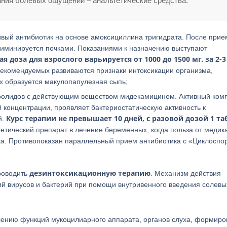
ния болевых ощущений – анальгетические средства.
ивый антибиотик на основе амоксициллина тригидрата. После прие
лиминируется почками. Показаниями к назначению выступают
я доза для взрослого варьируется от 1000 до 1500 мг. за 2-3
рекомендуемых развиваются признаки интоксикации организма,
х образуется макулопапулезная сыпь;
кролидов с действующим веществом мидекамицином. Активный ком
й концентрации, проявляет бактериостатическую активность к
Курс терапии не превышает 10 дней, с разовой дозой 1 та
й.
тетический препарат в лечение беременных, когда польза от медик
ка. Противопоказан параллельный прием антибиотика с «Циклоспо
дезинтоксикационную терапию
роводить
. Механизм действия
ий вирусов и бактерий при помощи внутривенного введения солевы
лению функций мукоцилиарного аппарата, органов слуха, формир