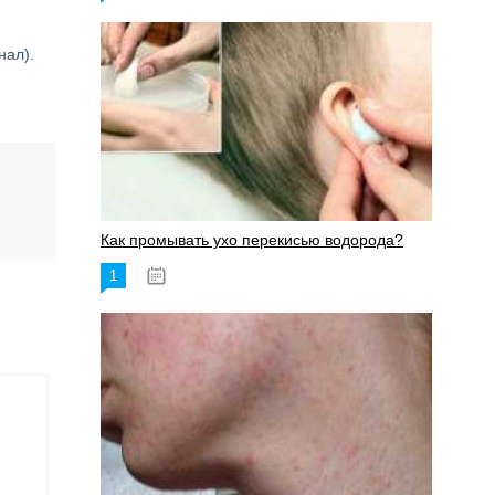
нал).
Как промывать ухо перекисью водорода?
1
08.03.2023