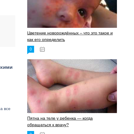
Цветение новорождённых – что это такое и
как его определить
0
19.06.2023
скими
а все
Пятна на теле у ребенка — когда
обращаться к врачу?