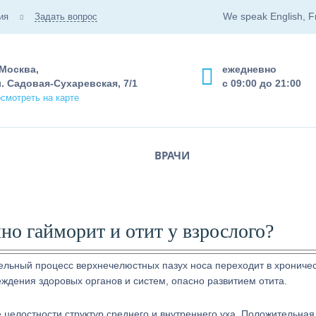
We speak English, F
ия
Задать вопрос
 Москва,
ежедневно
. Садовая-Сухаревская, 7/1
с 09:00 до 21:00
смотреть на карте
ВРАЧИ
но гайморит и отит у взрослого?
ельный процесс верхнечелюстных пазух носа переходит в хрониче
ждения здоровых органов и систем, опасно развитием отита.
целостности структур среднего и внутреннего уха. Положительная