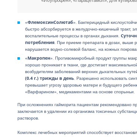
«Ибупрофен», «Парацетамол», для купирова
ФлемоксинСолютаб
«
». Бактерицидный кислоустойч
быстро абсорбируется в желудочно-кишечный тракт, э
Суточна
воспалительные процессы в органах дыхания.
потребления
. При приеме препарата в дозах, выше 
нарушается водно-солевой баланс, на кожных покрова
Макропен
«
». Противомикробный продукт группы ма
хорошо проникает в ткани, где достигает максимально
возбудителям заболеваний верхних дыхательных путе
(0.4 г.) трижды в день
. Разрешено использовать син
превышает угрозу здоровью матери и будущего ребен
«Варфарином», медикаментами на основе спорыньи.
При осложнениях гайморита пациентам рекомендовано п
заключается в удалении из организма токсичных субстанц
растворов.
Комплекс лечебных мероприятий способствует восстанов