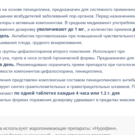
я на основе пенициллина, предназначен для системного применен
шении возбудителей заболеваний лор-органов. Перед назначением
флоры к активным компонентам. В среднем медикамент употребля
увеличивают до 1 мг.
д
ражения дозировку
, а количество приемов
едель
. Антибиотик противопоказан при повышенной чувствительнос
шивания плода, грудного вскармливания;
о группы цефалоспоринов второго поколения. Используют при
уха, горла и носа острой /хронической формы. Предназначен для
в день.
Рекомендовано ограничить прием препарата при патологи
симости компонентов цефалоспорина, пенициллина;
оления представлен комплексным составом пенициллинового антиб
бирует синтез грамположительных и грамотрицательных штаммов. 
по одной таблетке каждые 4 часа или 1.2 г. для
значают
яжелых формах поражения дозировку удваивают в пределах максим
а используют жаропонижающие препараты: «Нурофен»,