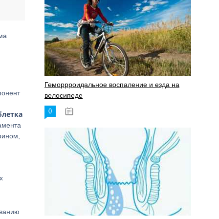
ма
Геморрроидальное воспаление и езда на
понент
велосипеде
0
17.11.2023
блетка
амента
рином,
х
ованию