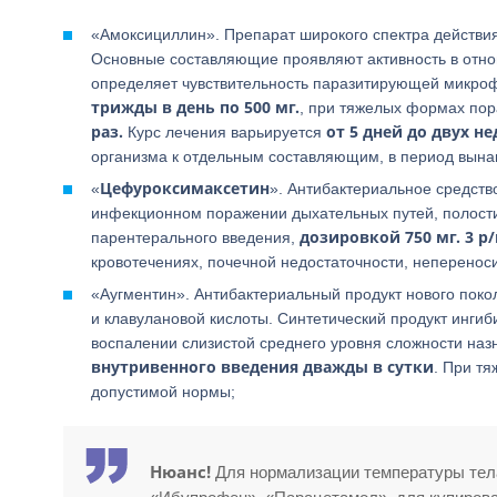
«Амоксициллин». Препарат широкого спектра действи
Основные составляющие проявляют активность в отно
определяет чувствительность паразитирующей микро
трижды в день по 500 мг.
, при тяжелых формах по
раз.
от 5 дней до двух н
Курс лечения варьируется
организма к отдельным составляющим, в период вына
Цефуроксимаксетин
«
». Антибактериальное средств
инфекционном поражении дыхательных путей, полости 
дозировкой 750 мг. 3 р/
парентерального введения,
кровотечениях, почечной недостаточности, неперено
«Аугментин». Антибактериальный продукт нового пок
и клавулановой кислоты. Синтетический продукт инги
воспалении слизистой среднего уровня сложности на
внутривенного введения дважды в сутки
. При т
допустимой нормы;
Нюанс!
Для нормализации температуры тел