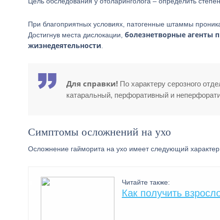
Цель обследования у отоларинголога – определить степен
При благоприятных условиях, патогенные штаммы проника
болезнетворные агенты 
Достигнув места дислокации,
жизнедеятельности
.
Для справки!
По характеру серозного отде
катаральный, перфоративный и неперфоратив
Симптомы осложнений на ухо
Осложнение гайморита на ухо имеет следующий характер
Читайте также:
Как получить взросл