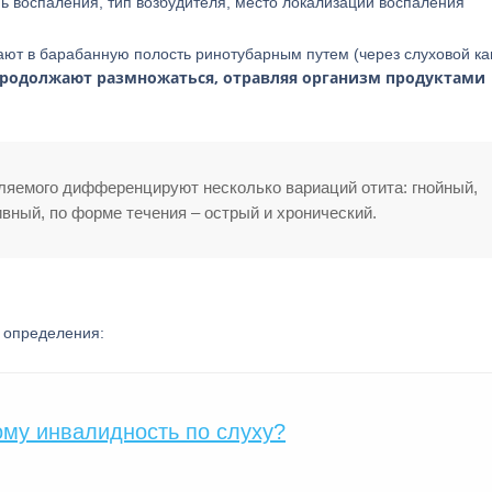
ь воспаления, тип возбудителя, место локализации воспаления
ют в барабанную полость ринотубарным путем (через слуховой ка
продолжают размножаться, отравляя организм продуктами
ляемого дифференцируют несколько вариаций отита: гнойный,
ный, по форме течения – острый и хронический.
 определения:
ому инвалидность по слуху?