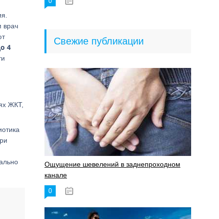
0
18.06.2023
ия.
 врач
ют
Свежие публикации
о 4
ти
ях ЖКТ,
иотика
При
ально
Ощущение шевелений в заднепроходном
канале
0
17.11.2023