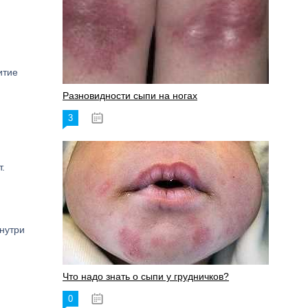
итие
Разновидности сыпи на ногах
3
17.06.2023
т.
нутри
Что надо знать о сыпи у грудничков?
0
15.06.2023