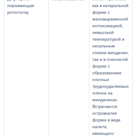
поражающая
как в катаральной
ротоглотку
форме с
маловыраженной
интоксикацией,
невысокой
температурой и
несильным
отеком миндалин,
так и в пленчатой
форме с
образованием
плотных
трудноудаляемых
пленок на
миндалинах.
Встречается
островчатая
форма в виде
налета,
имеющего