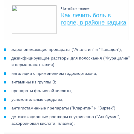
Читайте также:
Как лечить боль в
горле, в районе кадыка
жаропонижающие препараты (“Анальгин” и “Панадол”);
дезинфицирующие растворы для полоскания (“Фурацилин”
и перманганат калия);
ингаляции с применением гидрокортизона;
витамины из группы B;
препараты фолиевой кислоты;
успокоительные средства;
антигистаминные препараты (“Кларитин” и “Зиртек”);
детоксикационные растворы внутривенно (“Альбумин”,
аскорбиновая кислота, плазма).