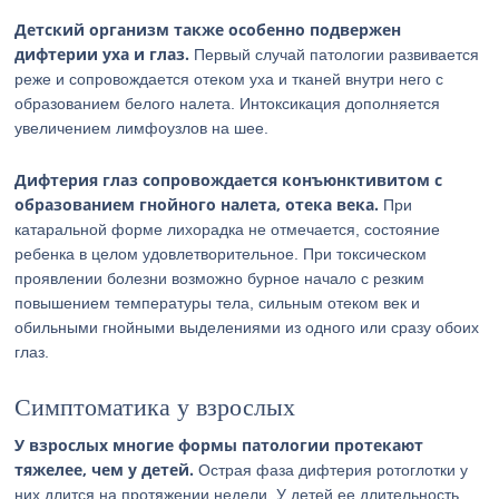
Детский организм также особенно подвержен
дифтерии уха и глаз.
Первый случай патологии развивается
реже и сопровождается отеком уха и тканей внутри него с
образованием белого налета. Интоксикация дополняется
увеличением лимфоузлов на шее.
Дифтерия глаз сопровождается конъюнктивитом с
образованием гнойного налета, отека века.
При
катаральной форме лихорадка не отмечается, состояние
ребенка в целом удовлетворительное. При токсическом
проявлении болезни возможно бурное начало с резким
повышением температуры тела, сильным отеком век и
обильными гнойными выделениями из одного или сразу обоих
глаз.
Симптоматика у взрослых
У взрослых многие формы патологии протекают
тяжелее, чем у детей.
Острая фаза дифтерия ротоглотки у
них длится на протяжении недели. У детей ее длительность