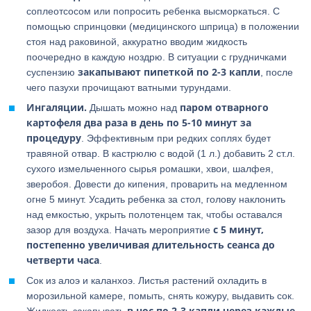
соплеотсосом или попросить ребенка высморкаться. С
помощью спринцовки (медицинского шприца) в положении
стоя над раковиной, аккуратно вводим жидкость
поочередно в каждую ноздрю. В ситуации с грудничками
закапывают пипеткой по 2-3 капли
суспензию
, после
чего пазухи прочищают ватными турундами.
Ингаляции.
паром отварного
Дышать можно над
картофеля два раза в день
по 5-10 минут за
процедуру
. Эффективным при редких соплях будет
травяной отвар. В кастрюлю с водой (1 л.) добавить 2 ст.л.
сухого измельченного сырья ромашки, хвои, шалфея,
зверобоя. Довести до кипения, проварить на медленном
огне 5 минут. Усадить ребенка за стол, голову наклонить
над емкостью, укрыть полотенцем так, чтобы оставался
с 5 минут,
зазор для воздуха. Начать мероприятие
постепенно увеличивая длительность сеанса до
четверти часа
.
Сок из алоэ и каланхоэ. Листья растений охладить в
морозильной камере, помыть, снять кожуру, выдавить сок.
в нос по 2-3 капли через каждые