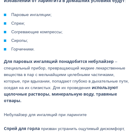
избавлении от ларингита в домашних условиях будут
:
Паровые ингаляции;
Спреи;
Согревающие компрессы;
Сиропы;
Горчичники.
Для паровых ингаляций понадобится небулайзер
–
специальный прибор, превращающий жидкие лекарственные
вещества в пар с мельчайщими целебными частичками,
которые, при вдыхании, попадают глубоко в дыхательные пути,
используют
оседая на их слизистых. Для их проведения
щелочные растворы, минеральную воду, травяные
отвары.
Небулайзер для ингаляций при ларингите
Спрей для горла
призван устранить ощутимый дискомфорт,