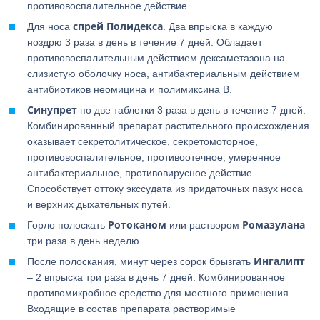
противовоспалительное действие.
спрей Полидекса
Для носа
. Два впрыска в каждую
ноздрю 3 раза в день в течение 7 дней. Обладает
противовоспалительным действием дексаметазона на
слизистую оболочку носа, антибактериальным действием
антибиотиков неомицина и полимиксина В.
Синупрет
по две таблетки 3 раза в день в течение 7 дней.
Комбинированный препарат растительного происхождения
оказывает секретолитическое, секретомоторное,
противовоспалительное, противоотечное, умеренное
антибактериальное, противовирусное действие.
Способствует оттоку экссудата из придаточных пазух носа
и верхних дыхательных путей.
Ротоканом
Ромазулана
Горло полоскать
или раствором
три раза в день неделю.
Ингалипт
После полоскания, минут через сорок брызгать
– 2 впрыска три раза в день 7 дней. Комбинированное
противомикробное средство для местного применения.
Входящие в состав препарата растворимые