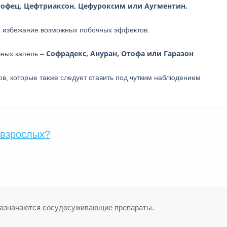
офец, Цефтриаксон, Цефуроксим или Аугментин.
о избежание возможных побочных эффектов.
Софрадекс, Ануран, Отофа или Гаразон
шных капель –
.
в, которые также следует ставить под чутким наблюдением
 взрослых?
 назначаются сосудосуживающие препараты.