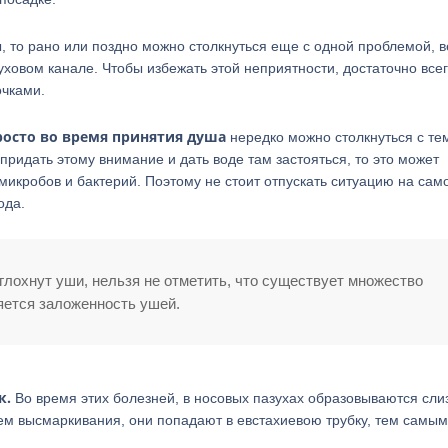
, то рано или поздно можно столкнуться еще с одной проблемой, 
луховом канале. Чтобы избежать этой неприятности, достаточно все
очками.
росто во время принятия душа
нередко можно столкнуться с тем
придать этому внимание и дать воде там застояться, то это может
икробов и бактерий. Поэтому не стоит отпускать ситуацию на само
ода.
лохнут уши, нельзя не отметить, что существует множество
ляется заложенность ушей.
к.
Во время этих болезней, в носовых пазухах образовываются сли
ем высмаркивания, они попадают в евстахиевою трубку, тем самым