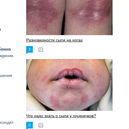
ы
Разновидности сыпи на ногах
бенно
3
17.06.2023
ждение.
ушения
Что надо знать о сыпи у грудничков?
исходят
0
15.06.2023