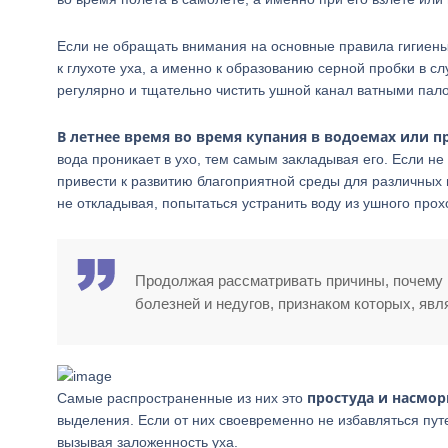
Если не обращать внимания на основные правила гигиены
к глухоте уха, а именно к образованию серной пробки в с
регулярно и тщательно чистить ушной канал ватными пал
В летнее время во время купания в водоемах или п
вода проникает в ухо, тем самым закладывая его. Если не 
привести к развитию благоприятной среды для различных м
не откладывая, попытаться устранить воду из ушного прох
Продолжая рассматривать причины, почему г
болезней и недугов, признаком которых, яв
простуда и насмор
Самые распространенные из них это
выделения. Если от них своевременно не избавляться пут
вызывая заложенность уха.