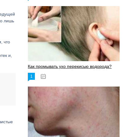
ведущей
го лишь
, что
тек и,
Как промывать ухо перекисью водорода?
1
08.03.2023
зистые