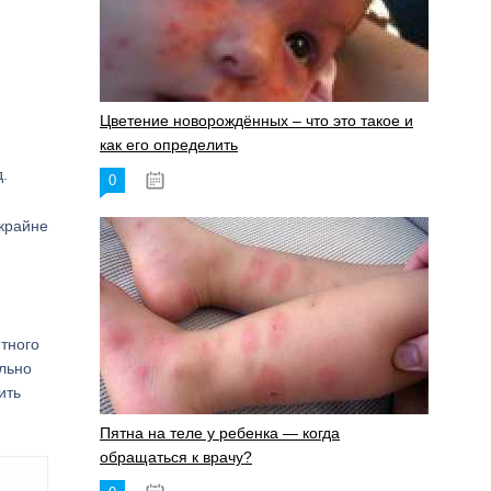
Цветение новорождённых – что это такое и
как его определить
.
0
19.06.2023
крайне
тного
ельно
ить
Пятна на теле у ребенка — когда
обращаться к врачу?