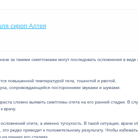
шля сироп Алтея
иначе за такими симптомами могут последовать осложнения в виде 
тся повышенной температурой тела, тошнотой и рвотой,
 уха, сопровождающейся посторонними звуками и шумами.
озраста сложно выявить симптомы отита на его ранней стадии. В сл
к врачу.
осложнений отита, а именно тугоухость. В такой ситуации, врачи 
, это редко приводит к положительному результату. Чтобы избежать 
 на ранних его стадиях.