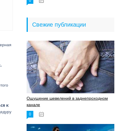
0
18.06.2023
Свежие публикации
серная
,
с
того
Ощущение шевелений в заднепроходном
ся к
канале
цедуру
0
17.11.2023