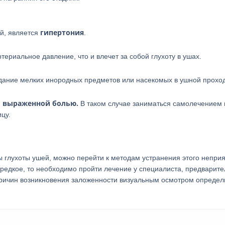
гипертония
й, является
.
риальное давление, что и влечет за собой глухоту в ушах.
адание мелких инородных предметов или насекомых в ушной проход
о выраженной болью.
В таком случае заниматься самолечением 
цу.
глухоты ушей, можно перейти к методам устранения этого неприя
редкое, то необходимо пройти лечение у специалиста, предварит
причин возникновения заложенности визуальным осмотром определ