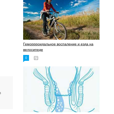
Геморрроидальное воспаление и езда на
велосипеде
0
17.11.2023
з