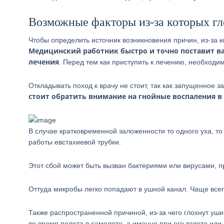
Возможные факторы из-за которых гл
Чтобы определить источник возникновения причин, из-за к
Медицинский работник быстро и точно поставит ва
лечения
. Перед тем как приступить к лечению, необходи
Откладывать поход к врачу не стоит, так как запущенное
стоит обратить внимание на гнойные воспаления в 
В случае кратковременной заложенности то одного уха, то
работы евстахиевой трубки.
Этот сбой может быть вызван бактериями или вирусами, п
Оттуда микробы легко попадают в ушной канал. Чаще всег
Также распространенной причиной, из-за чего глохнут уш
во время полета в самолете, а именно при его взлете или