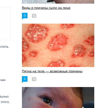
Виды и причины сыпи на лице
0
17.06.2023
отита.
Пятна на теле — возможные причины
4
18.06.2023
учае
обычно
этого,