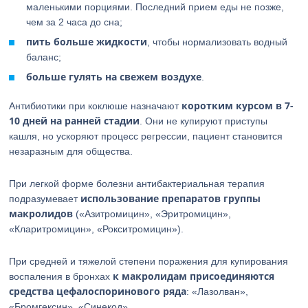
маленькими порциями. Последний прием еды не позже,
чем за 2 часа до сна;
пить больше жидкости
, чтобы нормализовать водный
баланс;
больше гулять на свежем воздухе
.
коротким курсом в 7-
Антибиотики при коклюше назначают
10 дней на ранней стадии
. Они не купируют приступы
кашля, но ускоряют процесс регрессии, пациент становится
незаразным для общества.
При легкой форме болезни антибактериальная терапия
использование препаратов группы
подразумевает
макролидов
(«Азитромицин», «Эритромицин»,
«Кларитромицин», «Рокситромицин»).
При средней и тяжелой степени поражения для купирования
к макролидам присоединяются
воспаления в бронхах
средства цефалоспоринового ряда
: «Лазолван»,
«Бромгексин», «Синекод».