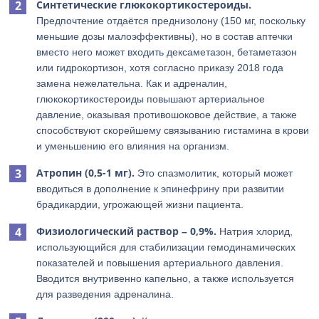
Синтетические глюкокортикостероиды.
Предпочтение отдаётся преднизолону (150 мг, поскольку
меньшие дозы малоэффективны), но в состав аптечки
вместо него может входить дексаметазон, бетаметазон
или гидрокортизон, хотя согласно приказу 2018 года
замена нежелательна. Как и адреналин,
глюкокортикостероиды повышают артериальное
давление, оказывая противошоковое действие, а также
способствуют скорейшему связыванию гистамина в крови
и уменьшению его влияния на организм.
Атропин (0,5-1 мг).
Это спазмолитик, который может
вводиться в дополнение к эпинефрину при развитии
брадикардии, угрожающей жизни пациента.
Физиологический раствор – 0,9%.
Натрия хлорид,
использующийся для стабилизации гемодинамических
показателей и повышения артериального давления.
Вводится внутривенно капельно, а также используется
для разведения адреналина.