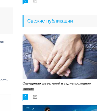
0
18.06.2023
Свежие публикации
оит
ость.
Ощущение шевелений в заднепроходном
канале
0
17.11.2023