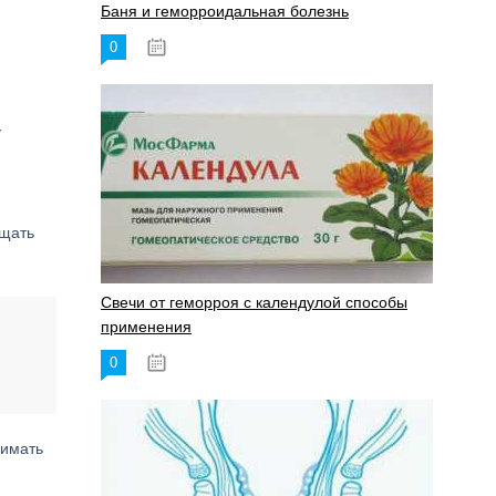
Баня и геморроидальная болезнь
0
17.11.2023
у
ещать
Свечи от геморроя с календулой способы
применения
0
17.11.2023
нимать