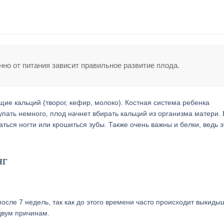
нно от питания зависит правильное развитие плода.
ие кальций (творог, кефир, молоко). Костная система ребенка
упать немного, плод начнет вбирать кальций из организма матери. 
ться ногти или крошиться зубы. Также очень важны и белки, ведь э
нг
сле 7 недель, так как до этого времени часто происходит выкиды
двум причинам.