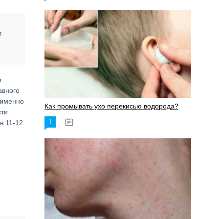
и
о
авного
 именно
Как промывать ухо перекисью водорода?
сти
1
в 11-12
08.03.2023