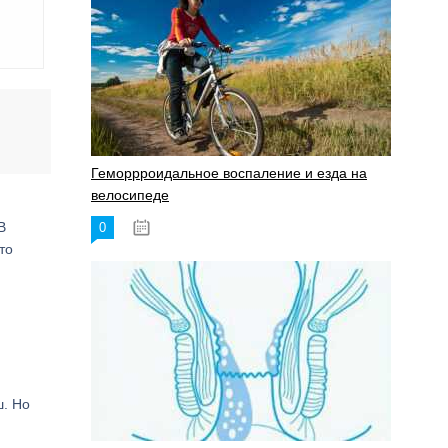
Геморрроидальное воспаление и езда на
велосипеде
В
0
17.11.2023
то
ш. Но