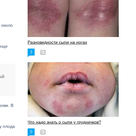
 около
Разновидности сыпи на ногах
 еще
3
17.06.2023
ый
рови. В
Что надо знать о сыпи у грудничков?
у плода
0
15.06.2023