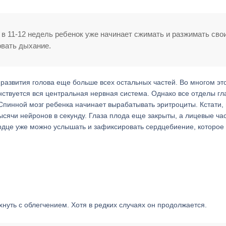
 в 11-12 недель ребенок уже начинает сжимать и разжимать сво
овать дыхание.
 развития голова еще больше всех остальных частей. Во многом эт
енствуется вся центральная нервная система. Однако все отделы гл
пинной мозг ребенка начинает вырабатывать эритроциты. Кстати,
ысячи нейронов в секунду. Глаза плода еще закрыты, а лицевые ча
дце уже можно услышать и зафиксировать сердцебиение, которое 
хнуть с облегчением. Хотя в редких случаях он продолжается.