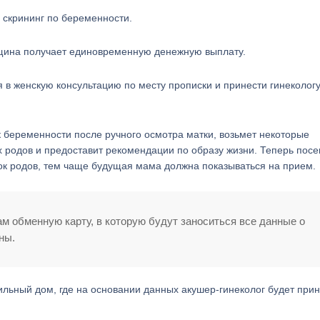
 скрининг по беременности.
нщина получает единовременную денежную выплату.
я в женскую консультацию по месту прописки и принести гинеколог
 беременности после ручного осмотра матки, возьмет некоторые
х родов и предоставит рекомендации по образу жизни. Теперь пос
рок родов, тем чаще будущая мама должна показываться на прием.
ам обменную карту, в которую будут заноситься все данные о
ны.
ильный дом, где на основании данных акушер-гинеколог будет при