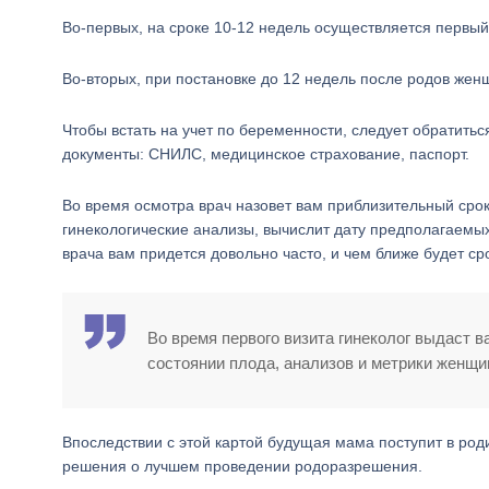
Во-первых, на сроке 10-12 недель осуществляется первый
Во-вторых, при постановке до 12 недель после родов же
Чтобы встать на учет по беременности, следует обратитьс
документы: СНИЛС, медицинское страхование, паспорт.
Во время осмотра врач назовет вам приблизительный срок
гинекологические анализы, вычислит дату предполагаемы
врача вам придется довольно часто, и чем ближе будет с
Во время первого визита гинеколог выдаст в
состоянии плода, анализов и метрики женщи
Впоследствии с этой картой будущая мама поступит в род
решения о лучшем проведении родоразрешения.