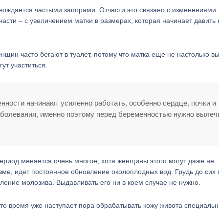
ровождается частыми запорами. Отчасти это связано с изменениями
асти – с увеличением матки в размерах, которая начинает давить 
енщин часто бегают в туалет, потому что матка еще не настолько в
ут участиться.
нности начинают усиленно работать, особенно сердце, почки и
заболевания, именно поэтому перед беременностью нужно вылеч
период меняется очень многое, хотя женщины этого могут даже не
зме, идет постоянное обновление околоплодных вод. Грудь до сих 
ление молозива. Выдавливать его ни в коем случае не нужно.
это время уже наступает пора обрабатывать кожу живота специаль