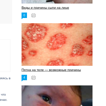
Виды и причины сыпи на лице
0
17.06.2023
Пятна на теле — возможные причины
4
18.06.2023
ляясь в
 что
ачах.