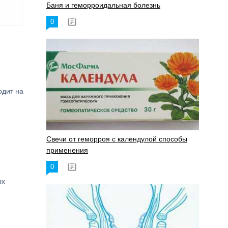
Баня и геморроидальная болезнь
0
17.11.2023
одит на
Свечи от геморроя с календулой способы
применения
0
17.11.2023
ых