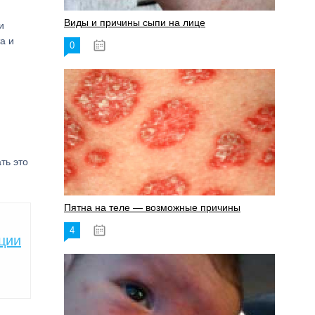
Виды и причины сыпи на лице
и
а и
0
17.06.2023
ть это
Пятна на теле — возможные причины
4
18.06.2023
ции