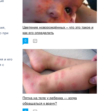
лью
Цветение новорождённых – что это такое и
пия,
как его определить
о при
0
19.06.2023
я и его
я с
Пятна на теле у ребенка — когда
обращаться к врачу?