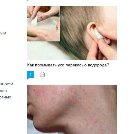
лым
Как промывать ухо перекисью водорода?
1
08.03.2023
енности
мент
рвных