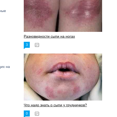
нные
Разновидности сыпи на ногах
3
17.06.2023
щих на
Что надо знать о сыпи у грудничков?
0
15.06.2023