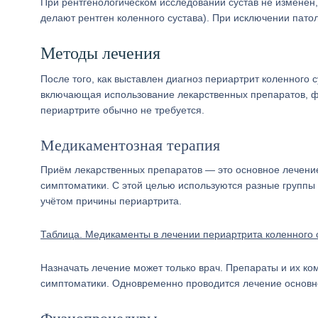
При рентгенологическом исследовании сустав не изменён, 
делают рентген коленного сустава). При исключении пато
Методы лечения
После того, как выставлен диагноз периартрит коленного 
включающая использование лекарственных препаратов, ф
периартрите обычно не требуется.
Медикаментозная терапия
Приём лекарственных препаратов — это основное лечение
симптоматики. С этой целью используются разные группы
учётом причины периартрита.
Таблица. Медикаменты в лечении периартрита коленного 
Назначать лечение может только врач. Препараты и их к
симптоматики. Одновременно проводится лечение основно