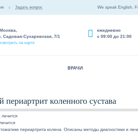
We speak English, F
ия
Задать вопрос
 Москва,
ежедневно
. Садовая-Сухаревская, 7/1
с 09:00 до 21:00
смотреть на карте
ВРАЧИ
й периартрит коленного сустава
 лечится
птоматике периартрита колена. Описаны методы диагностики и леч