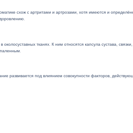
томатике схож с артритами и артрозами, хотя имеются и определё
здоровлению.
околосуставных тканях. К ним относятся капсула сустава, связки,
спаленным.
ание развивается под влиянием совокупности факторов, действую