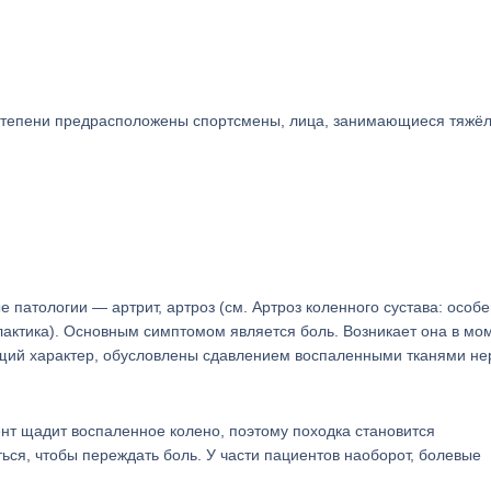
 степени предрасположены спортсмены, лица, занимающиеся тяжё
патологии — артрит, артроз (см. Артроз коленного сустава: особ
лактика). Основным симптомом является боль. Возникает она в мо
ющий характер, обусловлены сдавлением воспаленными тканями не
нт щадит воспаленное колено, поэтому походка становится
ся, чтобы переждать боль. У части пациентов наоборот, болевые