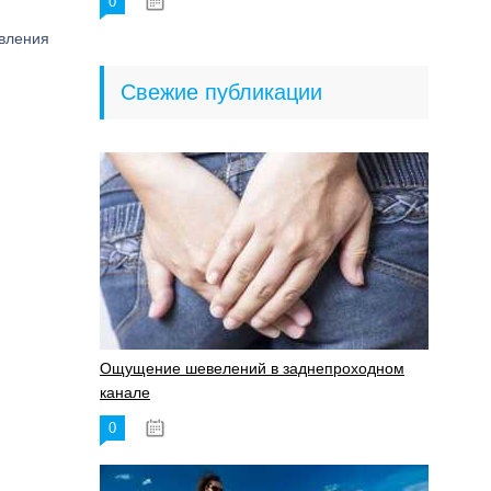
0
18.06.2023
овления
Свежие публикации
Ощущение шевелений в заднепроходном
канале
0
17.11.2023