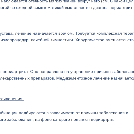
наблюдается отечность мягких тканей вокруг него (см. С какой це
логий со сходной симптоматикой выставляется диагноз периартрит.
сустава, лечение назначается врачом. Требуется комплексная тера
изиопроцедур, лечебной гимнастики. Хирургическое вмешательств
 периартрита. Оно направлено на устранение причины заболевани
 лекарственных препаратов. Медикаментозное лечение назначаетс
сочленения:
омбинации подбираются в зависимости от причины заболевания и
го заболевания, на фоне которого появился периартрит.