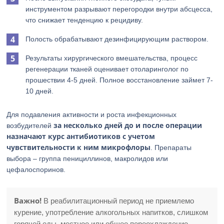
инструментом разрывают перегородки внутри абсцесса,
что снижает тенденцию к рецидиву.
Полость обрабатывают дезинфицирующим раствором.
Результаты хирургического вмешательства, процесс
регенерации тканей оценивает отоларинголог по
прошествии 4-5 дней. Полное восстановление займет 7-
10 дней.
Для подавления активности и роста инфекционных
за несколько дней до и после операции
возбудителей
назначают курс антибиотиков с учетом
чувствительности к ним микрофлоры
. Препараты
выбора – группа пенициллинов, макролидов или
цефалоспоринов.
Важно!
В реабилитационный период не приемлемо
курение, употребление алкогольных напитков, слишком
горячей еды, местное или общее переохлаждение