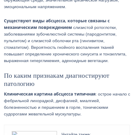
окружающей среды, значительной физической нагрузкой,
эмоциональным напряжением.
Существуют виды абсцесса, которые связаны с
механическим повреждением
слизистой ротоглотки,
заболеваниями зубочелюстной системы (пародонтитом,
пульпитом) и слизистой оболочки рта (гингивитом,
стоматитом). Вероятность гнойного воспаления тканей
повышает определение хронического синусита и тонзиллита,
выраженная гипергликемия, аденоидные вегетации.
По каким признакам диагностируют
патологию
Клиническая картина абсцесса типичная
: острое начало с
фебрильной лихорадкой, дисфагией, миалгией,
болезненностью и першением в горле, тоническими
судорогами жевательной мускулатуры.
Читайте также: