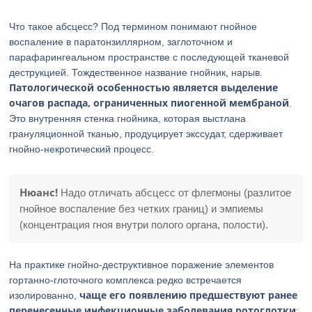
Что такое абсцесс? Под термином понимают гнойное
воспаление в паратонзиллярном, заглоточном и
парафарингеальном пространстве с последующей тканевой
деструкцией. Тождественное название гнойник, нарыв.
Патологической особенностью является выделение
очагов распада, ограниченных пиогенной мембраной
.
Это внутренняя стенка гнойника, которая выстлана
грануляционной тканью, продуцирует экссудат, сдерживает
гнойно-некротический процесс.
Нюанс!
Надо отличать абсцесс от флегмоны (разлитое
гнойное воспаление без четких границ) и эмпиемы
(концентрация гноя внутри полого органа, полости).
На практике гнойно-деструктивное поражение элементов
гортанно-глоточного комплекса редко встречается
чаще его появлению предшествуют ранее
изолированно,
перенесенные инфекционные заболевания ротоглотки
: