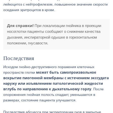
лейкоцитоз с нейтрофилезом, повышенное значение скорости
оседания эритроцитов в крови.
Для справки!
При локализации гнойника в проекции
носоглотки пациенты сообщают о снижении качества
дыхания, инспираторной одышке в горизонтальном
положении, гнусавости.
Последствия
Исходом гнойно-деструктивного поражения клеточных
может быть самопроизвольное
пространств глотки
вскрытие пиогенной мембраны с истечением экссудата
наружу или изъявлением патологической жидкости
вглубь по направлению к дыхательному горлу
. После
опорожнения гнойная полость спадает, уменьшается в
размерах, состояние пациента улучшается.
Последствия абсцесса при экспекторации гноя в закрытые