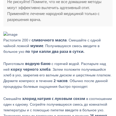
Не рискуйте! Помните, что не все домашние методы
могут эффективно вылечить адгезивный отит.
Применяйте лечение народной медициной только с
разрешения врача.
сливочного масла
Растопите 200 г
. Смешайте с одной
мумие
чайной ложной
. Получившуюся смесь вводите в
по три капли два раза в сутки.
больное ухо
водную баню
Приготовьте
с горячей водой. Распарьте над
корку черного хлеба
ней
. Затем положите получившийся
хлеб в ухо, закрепив его ватным диском и шерстяным платком.
2 часов
Держите компресс в течение
. Обычно после данной
процедуры болевые ощущения быстро проходят.
хлорид натрия с луковым соком
Смешайте
в соотношении
один к одному. Согрейте получившуюся смесь до комнатной
температуры и с помощью пипетки введите в больное ухо.
25 минут
Закрепите ватным тампоном и держите в течение
.