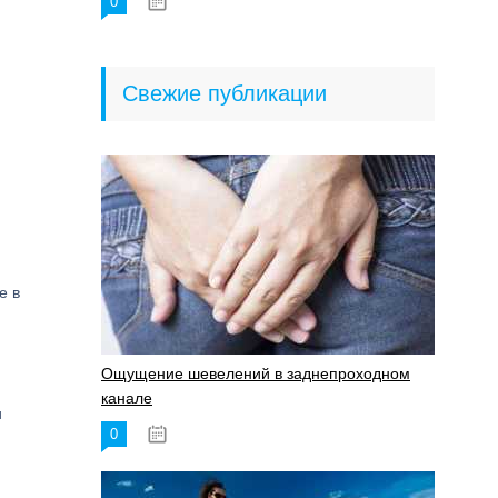
0
18.06.2023
Свежие публикации
е в
Ощущение шевелений в заднепроходном
канале
и
0
17.11.2023