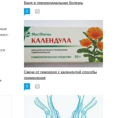
Баня и геморроидальная болезнь
0
17.11.2023
ьные
масс.
сса
о
Свечи от геморроя с календулой способы
применения
ь
0
17.11.2023