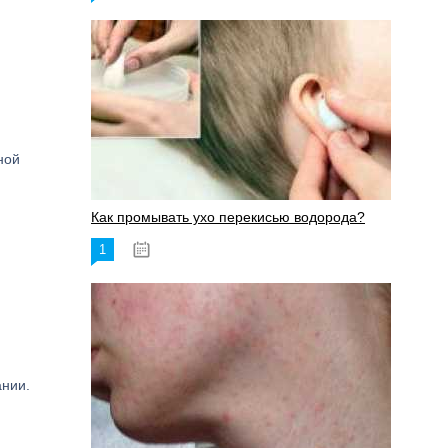
ной
Как промывать ухо перекисью водорода?
1
08.03.2023
ании.