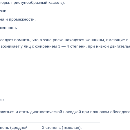
оры, приступообразный кашель).
зни.
на и промежности.
женность.
следует помнить, что в зоне риска находятся женщины, имеющие в
возникает у лиц с ожирением 3 — 4 степени, при низкой двигатель
ке.
вляться и стать диагностической находкой при плановом обследов
епень (средней
3 степень (тяжелая).