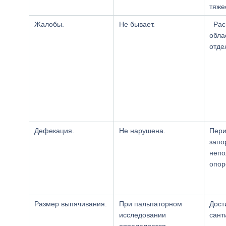
тяже
Жалобы.
Не бывает.
Рас
обла
отде
Дефекация.
Не нарушена.
Пери
запо
непо
опор
Размер выпячивания.
При пальпаторном
Дост
исследовании
сант