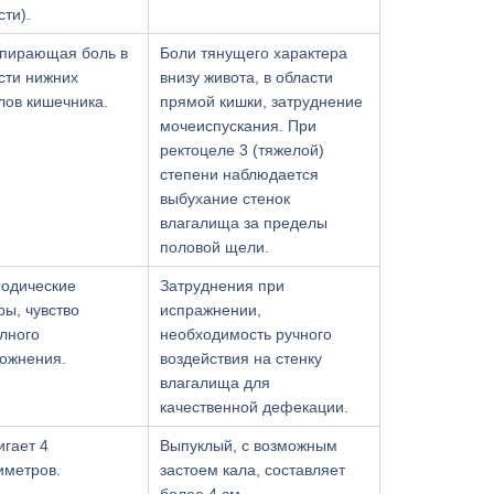
сти).
пирающая боль в
Боли тянущего характера
сти нижних
внизу живота, в области
лов кишечника.
прямой кишки, затруднение
мочеиспускания. При
ректоцеле 3 (тяжелой)
степени наблюдается
выбухание стенок
влагалища за пределы
половой щели.
одические
Затруднения при
ры, чувство
испражнении,
лного
необходимость ручного
ожнения.
воздействия на стенку
влагалища для
качественной дефекации.
игает 4
Выпуклый, с возможным
иметров.
застоем кала, составляет