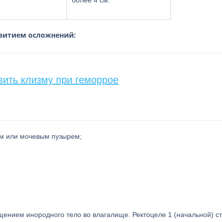
более 4 см.
звитием осложнений:
вить клизму при геморрое
м или мочевым пузырем;
ением инородного тело во влагалище. Ректоцеле 1 (начальной) ст