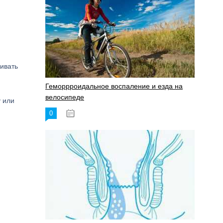
ливать
Геморрроидальное воспаление и езда на
велосипеде
 или
0
17.11.2023