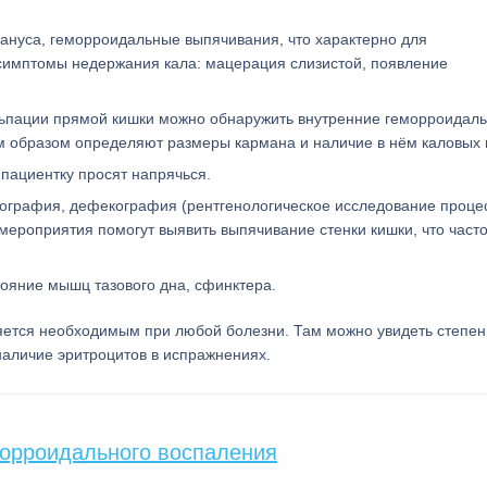
ануса, геморроидальные выпячивания, что характерно для
 симптомы недержания кала: мацерация слизистой, появление
льпации прямой кишки можно обнаружить внутренние геморроидал
м образом определяют размеры кармана и наличие в нём каловых 
пациентку просят напрячься.
ография, дефекография (рентгенологическое исследование проце
мероприятия помогут выявить выпячивание стенки кишки, что част
ояние мышц тазового дна, сфинктера.
ляется необходимым при любой болезни. Там можно увидеть степен
аличие эритроцитов в испражнениях.
морроидального воспаления