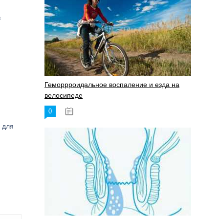
в
Геморрроидальное воспаление и езда на
велосипеде
0
17.11.2023
 для