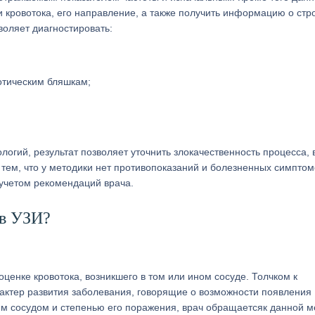
и кровотока, его направление, а также получить информацию о стр
воляет диагностировать:
отическим бляшкам;
огий, результат позволяет уточнить злокачественность процесса, 
с тем, что у методики нет противопоказаний и болезненных симптом
учетом рекомендаций врача.
 в УЗИ?
ценке кровотока, возникшего в том или ином сосуде. Толчком к
актер развития заболевания, говорящие о возможности появления
им сосудом и степенью его поражения, врач обращаетсяк данной м