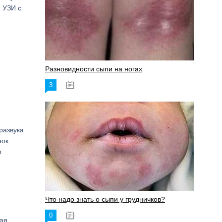
 УЗИ с
Разновидности сыпи на ногах
3
17.06.2023
развука
нок
о
Что надо знать о сыпи у грудничков?
0
15.06.2023
ная