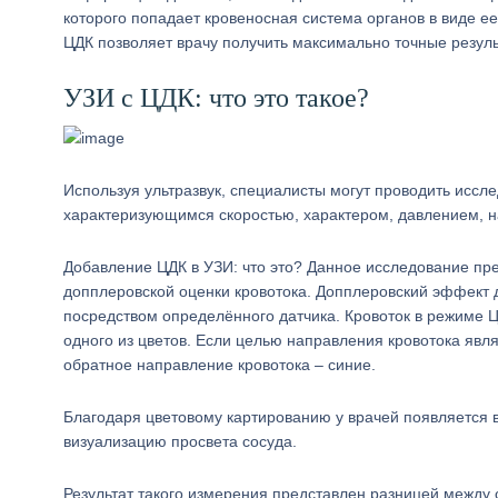
которого попадает кровеносная система органов в виде е
ЦДК позволяет врачу получить максимально точные резуль
УЗИ с ЦДК: что это такое?
Используя ультразвук, специалисты могут проводить иссл
характеризующимся скоростью, характером, давлением, 
Добавление ЦДК в УЗИ: что это? Данное исследование пр
допплеровской оценки кровотока. Допплеровский эффект д
посредством определённого датчика. Кровоток в режиме Ц
одного из цветов. Если целью направления кровотока явля
обратное направление кровотока – синие.
Благодаря цветовому картированию у врачей появляется в
визуализацию просвета сосуда.
Результат такого измерения представлен разницей между