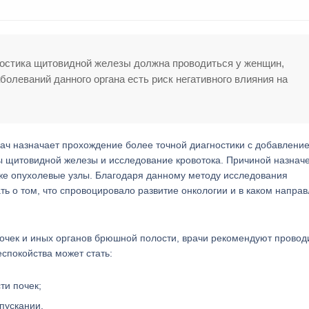
ностика щитовидной железы должна проводиться у женщин,
олеваний данного органа есть риск негативного влияния на
ач назначает прохождение более точной диагностики с добавление
ы щитовидной железы и исследование кровотока. Причиной назнач
же опухолевые узлы. Благодаря данному методу исследования
ть о том, что спровоцировало развитие онкологии и в каком напра
почек и иных органов брюшной полости, врачи рекомендуют провод
спокойства может стать:
ти почек;
пускании.