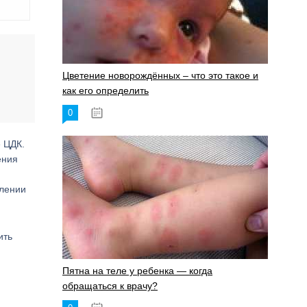
Цветение новорождённых – что это такое и
как его определить
0
19.06.2023
 ЦДК.
ения
влении
ить
Пятна на теле у ребенка — когда
обращаться к врачу?