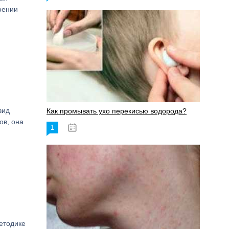
оении
вид
Как промывать ухо перекисью водорода?
ов, она
1
08.03.2023
етодике