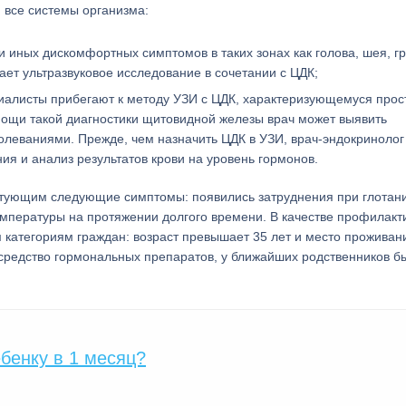
 все системы организма:
и иных дискомфортных симптомов в таких зонах как голова, шея, гр
ает ультразвуковое исследование в сочетании с ЦДК;
алисты прибегают к методу УЗИ с ЦДК, характеризующемуся прос
мощи такой диагностики щитовидной железы врач может выявить
олеваниями. Прежде, чем назначить ЦДК в УЗИ, врач-эндокринолог
 и анализ результатов крови на уровень гормонов.
тующим следующие симптомы: появились затруднения при глотани
емпературы на протяжении долгого времени. В качестве профилакт
категориям граждан: возраст превышает 35 лет и место проживан
средство гормональных препаратов, у ближайших родственников б
бенку в 1 месяц?