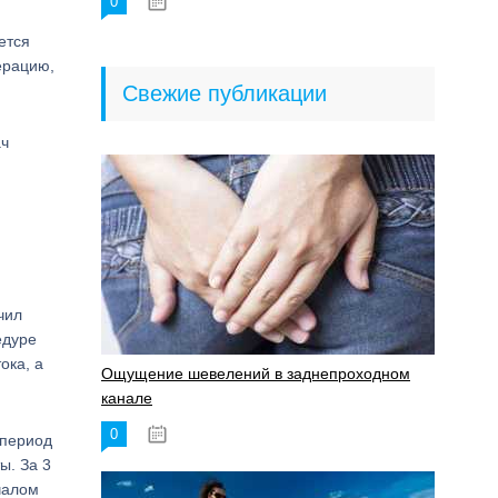
0
18.06.2023
ется
ерацию,
Свежие публикации
ач
чил
едуре
ока, а
Ощущение шевелений в заднепроходном
канале
0
17.11.2023
 период
ы. За 3
чалом