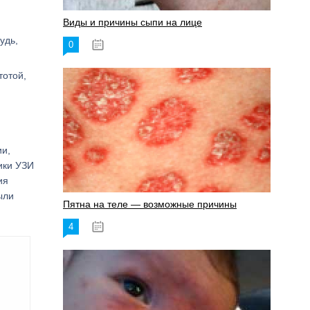
Виды и причины сыпи на лице
удь,
0
17.06.2023
тотой,
и,
ики УЗИ
ия
ыли
Пятна на теле — возможные причины
4
18.06.2023