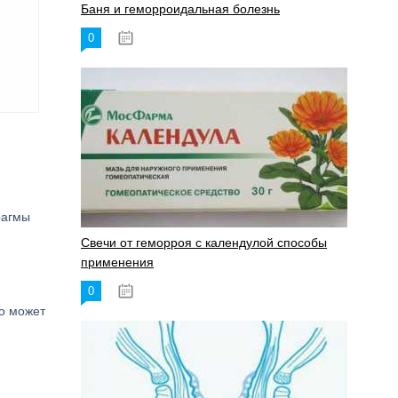
Баня и геморроидальная болезнь
0
17.11.2023
рагмы
Свечи от геморроя с календулой способы
применения
0
17.11.2023
о может