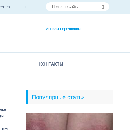
rench
Мы вам перезвоним
КОНТАКТЫ
Популярные статьи
нке
ды
тику