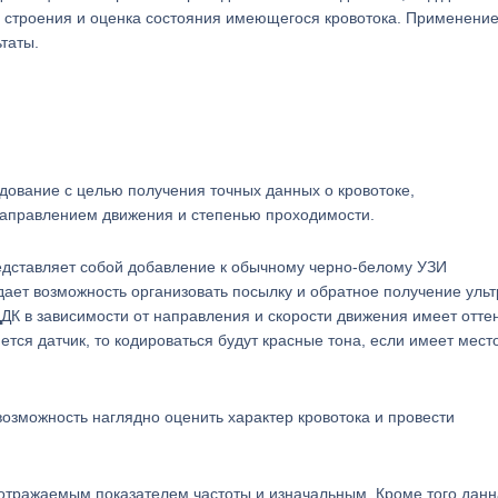
е строения и оценка состояния имеющегося кровотока. Применение
таты.
едование с целью получения точных данных о кровотоке,
направлением движения и степенью проходимости.
едставляет собой добавление к обычному черно-белому УЗИ
ает возможность организовать посылку и обратное получение ульт
ДК в зависимости от направления и скорости движения имеет отте
ется датчик, то кодироваться будут красные тона, если имеет мест
озможность наглядно оценить характер кровотока и провести
 отражаемым показателем частоты и изначальным. Кроме того дан