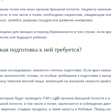
вание почек или иных органов брюшной полости, пациенту назнача
ости, в том числе и почек, необходимо пациентам, ожидающим оп
ноз, тромбоз, разрывы сосудов или развитие аневризма.
одимо для женщин в период беременности в том случае, если вр
ентки или будущего ребенка.
кая подготовка к ней требуется?
уковое исследование, меняется степень подготовки. Если врач назна
х конечностей, головы, то особые требования к подготовке к проц
мену тяжелой мясной пищи, влияющей на значение скорости кровот
которым будут проводить УЗИ с ЦДК органов брюшной полости и в
ной полости, в том числе и почек, заключается в соблюдении диет
жареные, сладкие продукты, а также капусту и бобовые. Перед на