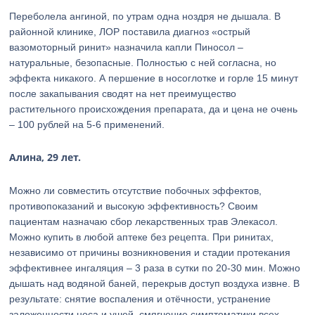
Переболела ангиной, по утрам одна ноздря не дышала. В
районной клинике, ЛОР поставила диагноз «острый
вазомоторный ринит» назначила капли Пиносол –
натуральные, безопасные. Полностью с ней согласна, но
эффекта никакого. А першение в носоглотке и горле 15 минут
после закапывания сводят на нет преимущество
растительного происхождения препарата, да и цена не очень
– 100 рублей на 5-6 применений.
Алина, 29 лет.
Можно ли совместить отсутствие побочных эффектов,
противопоказаний и высокую эффективность? Своим
пациентам назначаю сбор лекарственных трав Элекасол.
Можно купить в любой аптеке без рецепта. При ринитах,
независимо от причины возникновения и стадии протекания
эффективнее ингаляция – 3 раза в сутки по 20-30 мин. Можно
дышать над водяной баней, перекрыв доступ воздуха извне. В
результате: снятие воспаления и отёчности, устранение
заложенности носа и ушей, смягчение симптоматики всех