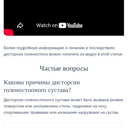
Более подробную информацию о лечении и последствиях
дисторсии голеностопа можно получить из видео в этой статье.
Частые вопросы
Каковы причины дисторсии
голеностопного сустава?
Дисторсия голеностопного сустава может быть вызвана резким
поворотом или скольжением стопы, падением на ногу,
спортивными травмами или излишним нагрузками на сустав.