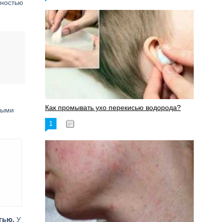
жностью
Как промывать ухо перекисью водорода?
ными
1
08.03.2023
тью.
У