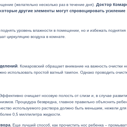
Доктор Комар
щение (желательно несколько раз в течение дня).
екоторые другие элементы могут спровоцировать усиление
поднять уровень влажности в помещении, но и избежать поднятия 
шат циркуляцию воздуха в комнате.
ыделений
. Комаровский обращает внимание на важность очистки н
жно использовать простой ватный тампон. Однако проводить очист
Эффективно очищает носовую полость от слизи и, в случае развит
низмов. Процедура безвредна, главное правильно объяснить ребен
ичество используемого раствора должно быть меньшим, нежели для
 более 0,5 миллилитра жидкости.
вора.
Еще лучший способ, как прочистить нос ребенка – промыват