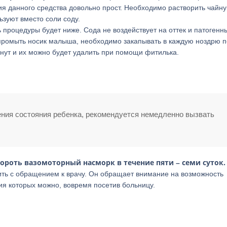
ия данного средства довольно прост. Необходимо растворить чайн
ьзуют вместо соли соду.
ь процедуры будет ниже. Сода не воздействует на оттек и патогенн
 промыть носик малыша, необходимо закапывать в каждую ноздрю п
кнут и их можно будет удалить при помощи фитилька.
ния состояния ребенка, рекомендуется немедленно вызвать
роть вазомоторный насморк в течение пяти – семи суток.
ть с обращением к врачу. Он обращает внимание на возможность
ия которых можно, вовремя посетив больницу.