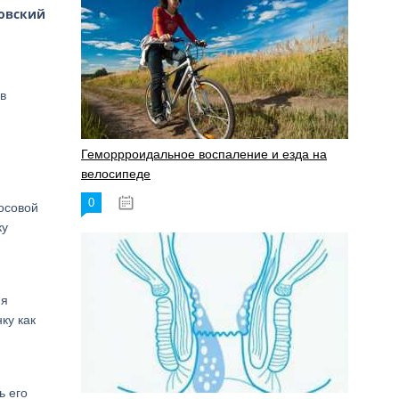
овский
в
Геморрроидальное воспаление и езда на
велосипеде
0
17.11.2023
осовой
ку
ия
ку как
ь его