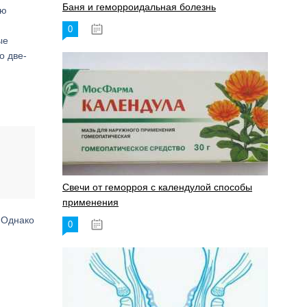
Баня и геморроидальная болезнь
ую
0
17.11.2023
ые
о две-
Свечи от геморроя с календулой способы
применения
Однако
0
17.11.2023