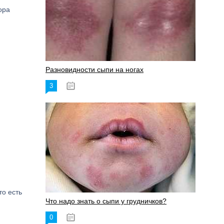
ора
Разновидности сыпи на ногах
3
17.06.2023
то есть
Что надо знать о сыпи у грудничков?
0
15.06.2023