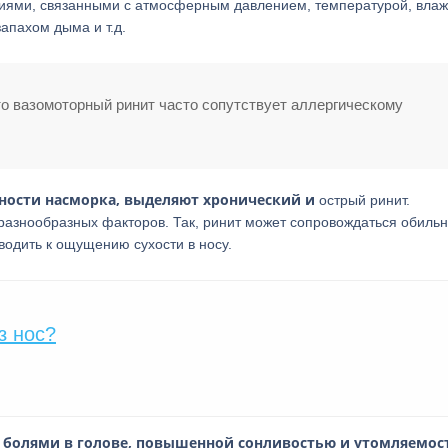
иями, связанными с атмосферным давлением, температурой, вла
апахом дыма и т.д.
то вазомоторный ринит часто сопутствует аллергическому
ности насморка, выделяют хронический и
острый ринит.
 разнообразных факторов. Так, ринит может сопровождаться обиль
водить к ощущению сухости в носу.
з нос?
 болями в голове, повышенной сонливостью и утомляемос