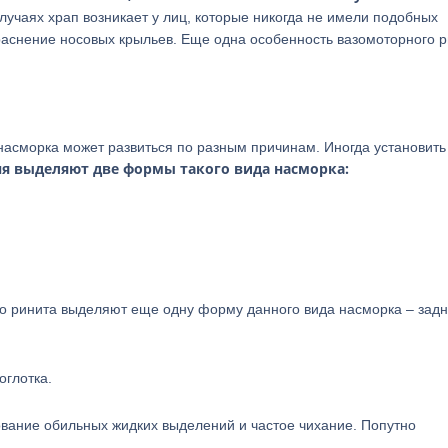
лучаях храп возникает у лиц, которые никогда не имели подобных
аснение носовых крыльев. Еще одна особенность вазомоторного р
насморка может развиться по разным причинам. Иногда установить
ня выделяют две формы такого вида насморка:
го ринита выделяют еще одну форму данного вида насморка – зад
оглотка.
вание обильных жидких выделений и частое чихание. Попутно