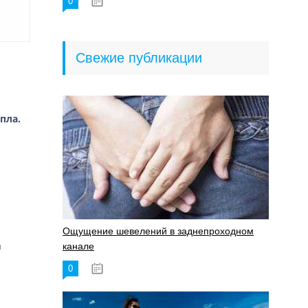
0
18.06.2023
Свежие публикации
пла.
Ощущение шевелений в заднепроходном
я
канале
0
17.11.2023