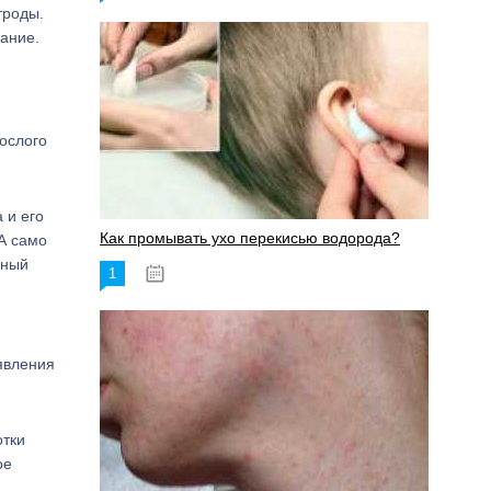
троды.
вание.
ослого
 и его
Как промывать ухо перекисью водорода?
А само
рный
1
08.03.2023
явления
отки
ое