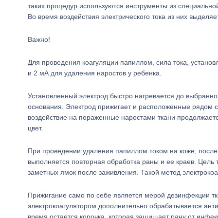
таких процедур используются инструменты из специально
Во время воздействия электрического тока из них выделя
Важно!
Для проведения коагуляции папиллом, сила тока, установ
и 2 мА для удаления наростов у ребенка.
Установленный электрод быстро нагревается до выбранног
основания. Электрод прижигает и расположенные рядом с
воздействие на пораженные наростами ткани продолжается
цвет.
При проведении удаления папиллом током на коже, после 
выполняется повторная обработка раны и ее краев. Цель 
заметных ямок после заживления. Такой метод электрокоа
Прижигание само по себе является мерой дезинфекции тк
электрокоагулятором дополнительно обрабатывается ант
время остается корочка, которая защищает рану от инфе