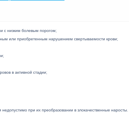
и с низким болевым порогом;
нным или приобретенным нарушением свертываемости крови;
и;
овов в активной стадии;
 недопустимо при их преобразовании в злокачественные наросты.