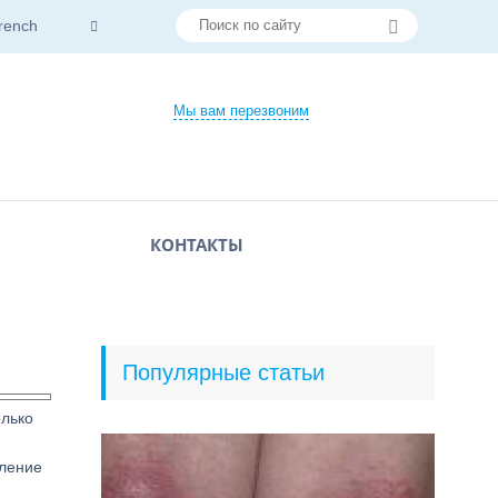
rench
Мы вам перезвоним
КОНТАКТЫ
Популярные статьи
олько
аление