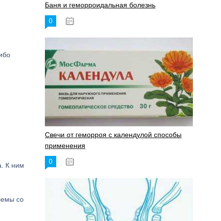
Баня и геморроидальная болезнь
0
17.11.2023
ибо
Свечи от геморроя с календулой способы
применения
0
17.11.2023
. К ним
лемы со