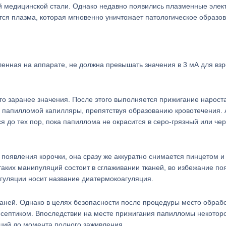
й медицинской стали. Однако недавно появились плазменные элек
ется плазма, которая мгновенно уничтожает патологическое образо
ленная на аппарате, не должна превышать значения в 3 мА для взр
о заранее значения. После этого выполняется прижигание нароста
 папилломой капилляры, препятствуя образованию кровотечения. 
 до тех пор, пока папиллома не окрасится в серо-грязный или че
появления корочки, она сразу же аккуратно снимается пинцетом и
таких манипуляций состоит в сглаживании тканей, во избежание по
гуляции носит название диатермокоагуляция.
аней. Однако в целях безопасности после процедуры место обраб
исептиком. Впоследствии на месте прижигания папилломы некотор
кций до момента полного заживления.