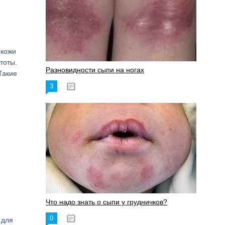
 кожи
тоты.
Разновидности сыпи на ногах
Такие
3
17.06.2023
Что надо знать о сыпи у грудничков?
0
15.06.2023
 для