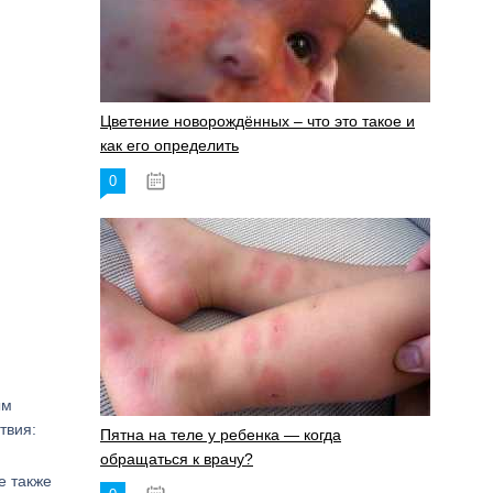
Цветение новорождённых – что это такое и
как его определить
0
19.06.2023
ым
твия:
Пятна на теле у ребенка — когда
обращаться к врачу?
е также