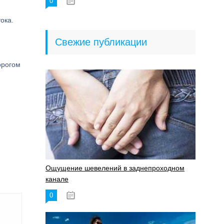
0
18.06.2023
ока.
Свежие публикации
орогом
Ощущение шевелений в заднепроходном
канале
0
17.11.2023