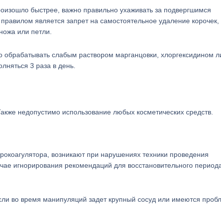
роизошло быстрее, важно правильно ухаживать за подвергшимся
правилом является запрет на самостоятельное удаление корочек,
ножа или петли.
о обрабатывать слабым раствором марганцовки, хлоргексидином л
няться 3 раза в день.
Также недопустимо использование любых косметических средств.
окоагулятора, возникают при нарушениях техники проведения
учае игнорирования рекомендаций для восстановительного периода
сли во время манипуляций задет крупный сосуд или имеются проб