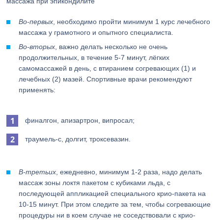
массажа при эпикондилите
Во-первых
, необходимо пройти минимум 1 курс лечебного
массажа у грамотного и опытного специалиста.
Во-вторых
, важно делать несколько не очень
продолжительных, в течение 5-7 минут, лёгких
самомассажей в день, с втиранием согревающих (1) и
лечебных (2) мазей. Спортивные врачи рекомендуют
применять:
финалгон, апизартрон, випросал;
траумель-с, долгит, троксевазин.
В-третьих
, ежедневно, минимум 1-2 раза, надо делать
массаж зоны локтя пакетом с кубиками льда, с
последующей аппликацией специального крио-пакета на
10-15 минут. При этом следите за тем, чтобы согревающие
процедуры ни в коем случае не соседствовали с крио-