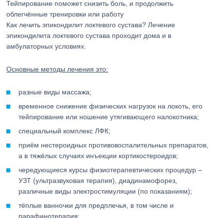
Тейпирование поможет снизить боль, и продолжить
облегчённые тренировки или работу
Как лечить эпикондилит локтевого сустава? Лечение
эпикондилита локтевого сустава проходит дома и в
амбулаторных условиях.
Основные методы лечения это:
разные виды массажа;
временное снижение физических нагрузок на локоть, его
тейпирование или ношение утягивающего налокотника;
специальный комплекс ЛФК;
приём нестероидных противовоспалительных препаратов,
а в тяжёлых случаях инъекции кортикостероидов;
чередующиеся курсы физиотерапевтических процедур –
УЗТ (ультразвуковая терапия), диадинамофорез,
различные виды электростимуляции (по показаниям);
тёплые ванночки для предплечья, в том числе и
парафинотерапия;