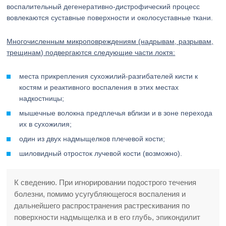
воспалительный дегенеративно-дистрофический процесс
вовлекаются суставные поверхности и околосуставные ткани.
Многочисленным микроповреждениям (надрывам, разрывам,
трещинам) подвергаются следующие части локтя:
места прикрепления сухожилий-разгибателей кисти к
костям и реактивного воспаления в этих местах
надкостницы;
мышечные волокна предплечья вблизи и в зоне перехода
их в сухожилия;
один из двух надмыщелков плечевой кости;
шиловидный отросток лучевой кости (возможно).
К сведению. При игнорировании подострого течения
болезни, помимо усугубляющегося воспаления и
дальнейшего распространения растрескивания по
поверхности надмыщелка и в его глубь, эпикондилит