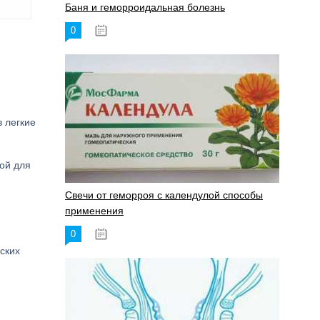
Баня и геморроидальная болезнь
0
17.11.2023
в легкие
хой для
Свечи от геморроя с календулой способы
применения
0
17.11.2023
ских