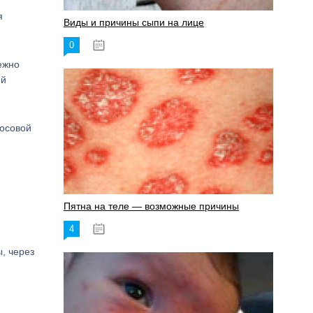
я
Виды и причины сыпи на лице
0
17.06.2023
ежно
ий
носовой
Пятна на теле — возможные причины
4
18.06.2023
, через