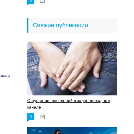
0
18.06.2023
Свежие публикации
акого
Ощущение шевелений в заднепроходном
канале
0
17.11.2023