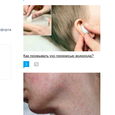
мфорта
Как промывать ухо перекисью водорода?
1
08.03.2023