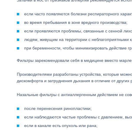
Затычки в нос от признаков аллергии рекомендуется испо
если часто появляются болезни респираторного харак
во время пребывания в зоне вредного производства;
если проявляются проблемы, связанные с сенной лих
людям, живущим на территории с неблагоприятными к
при беременности, чтобы минимизировать действие гр
Фильтры зарекомендовали себя в медицине вместо марлев
Производителями разработаны устройства, которые можно и
дискомфорта и затруднения дыхания в отличие от других 
Назальные фильтры с антиаллергенным действием не сове
после перенесения ринопластики;
если наблюдаются частые проблемы с давлением, выз
если в канале есть опухоль или рана;