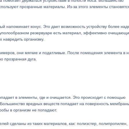
 помогает держаться устройствам в полости носа. Большинство
спользуют прозрачные материалы. Из-за этого элементы становятс
й напоминает конус. Это дает возможность устройству более над
 куполообразном резервуаре есть материал, эффективно очищающ
х навредить организму.
лимеров, они мягкие и податливые. После помещения элемента в 
о прозрачная дуга.
попадает в элементы, где и очищается. Это происходит с помощью
. Большинство вредных веществ попадает на поверхность мембраны
робы в организм не попадают.
ей сделаны из таких материалов, как: полиэстер, полипропилен,