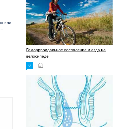
ия или
 –
Геморрроидальное воспаление и езда на
велосипеде
0
17.11.2023