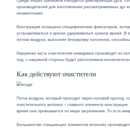
Среди общих признаков находится фиксирующая дуга. Она
производителей для изготовления рассматриваемых дуг и
незаметными.
Конструкция оснащена специфическим фиксатором, которы
устанавливаться и крепко удерживаться нужное время. В
потоки воздуха, выполняя блокировку патогенов, способны
Наружная часть очистителей-невидимок производят из по
ход, с наружной стороны будет расположена исключительн
Как действуют очистители
Поток воздуха, который проходит через носовой проход, 
очистительного волокна – главного элемента конструкции
время она промывается по мере загрязнения. То есть мик
Большинство очищающих элементов японских производител