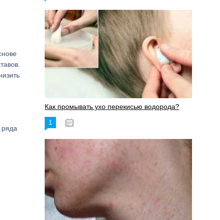
снове
тавов.
низить
Как промывать ухо перекисью водорода?
1
08.03.2023
 ряда