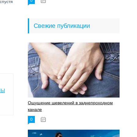
0
18.06.2023
спустя
Свежие публикации
ны
Ощущение шевелений в заднепроходном
канале
0
17.11.2023