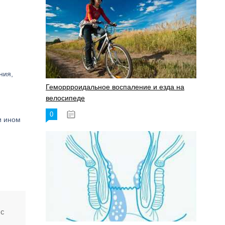
ния,
Геморрроидальное воспаление и езда на
велосипеде
0
17.11.2023
и ином
 с