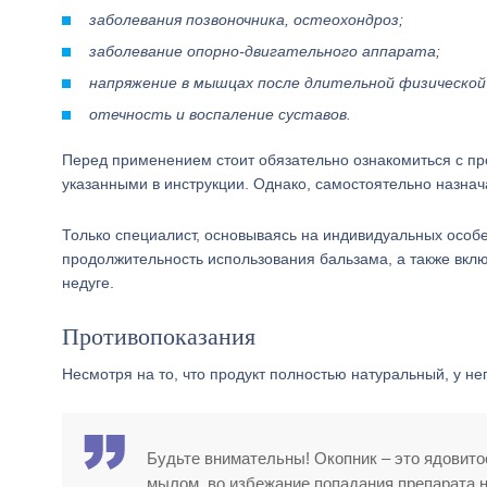
заболевания позвоночника, остеохондроз;
заболевание опорно-двигательного аппарата;
напряжение в мышцах после длительной физической 
отечность и воспаление суставов.
Перед применением стоит обязательно ознакомиться с пр
указанными в инструкции. Однако, самостоятельно назнач
Только специалист, основываясь на индивидуальных особе
продолжительность использования бальзама, а также вкл
недуге.
Противопоказания
Несмотря на то, что продукт полностью натуральный, у не
Будьте внимательны! Окопник – это ядовито
мылом, во избежание попадания препарата на