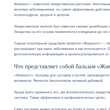
Живокост – известное лекарственное растение. Некоторым
многими заболеваниями, но самое эффективное действие 
остеохондрозе, артрите и артрозе.
Лекарственный окопник был известен своими целебными св
Лекарства на его основе применяются в медицине до сих 
Самым популярным средством является «Живокост» — бал
рассказывает при каких заболевания и как используется. 
дополнительную информацию и проконсультироваться со 
Что представляет собой бальзам «Жи
«Живокост», бальзам для суставов и костей, производитс
витаминов. Является биологически активной добавкой.
Лучше всего применять его, как вспомогательное лекарст
системы. Также эффективно в профилактических целях.
Само растение можно встретить на полях и лугах, в лесу. 