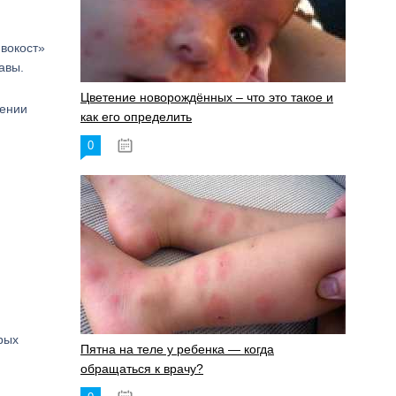
вокост»
авы.
Цветение новорождённых – что это такое и
жении
как его определить
0
19.06.2023
рых
Пятна на теле у ребенка — когда
обращаться к врачу?