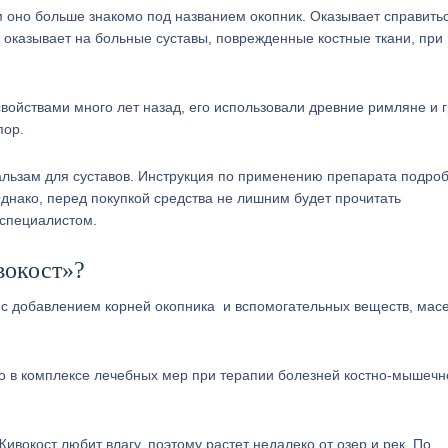
 оно больше знакомо под названием окопник. Оказывает справить
оказывает на больные суставы, поврежденные костные ткани, при
ойствами много лет назад, его использовали древние римляне и г
пор.
ьзам для суставов. Инструкция по применению препарата подро
Однако, перед покупкой средства не лишним будет прочитать
специалистом.
вокост»?
я с добавлением корней окопника и вспомогательных веществ, мас
во в комплексе лечебных мер при терапии болезней костно-мышечн
Живокост любит влагу, поэтому растет недалеко от озер и рек. По