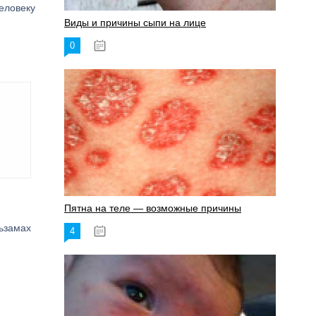
еловеку
Виды и причины сыпи на лице
0
17.06.2023
Пятна на теле — возможные причины
льзамах
4
18.06.2023