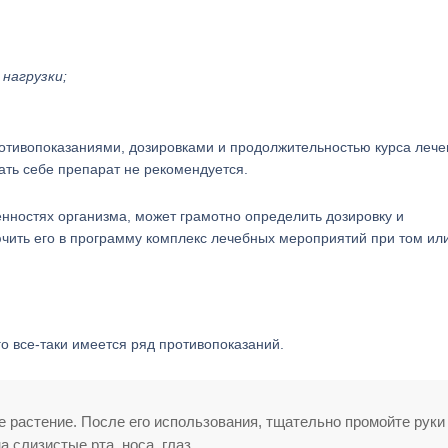
нагрузки;
отивопоказаниями, дозировками и продолжительностью курса лече
ать себе препарат не рекомендуется.
нностях организма, может грамотно определить дозировку и
ючить его в программу комплекс лечебных мероприятий при том ил
го все-таки имеется ряд противопоказаний.
е растение. После его использования, тщательно промойте руки
 слизистые рта, носа, глаз.