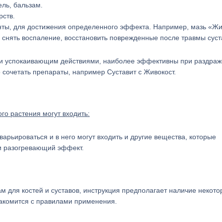
ель, бальзам.
рств.
нты, для достижения определенного эффекта. Например, мазь «Жи
о снять воспаление, восстановить поврежденные после травмы суст
 и успокаивающим действиями, наиболее эффективны при раздра
 сочетать препараты, например Суставит с Живокост.
го растения могут входить:
рьироваться и в него могут входить и другие вещества, которые
и разогревающий эффект.
 для костей и суставов, инструкция предполагает наличие некото
акомится с правилами применения.