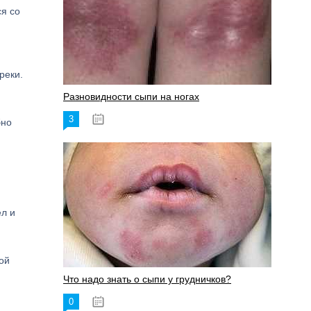
ся со
реки.
Разновидности сыпи на ногах
3
17.06.2023
бно
ел и
ой
Что надо знать о сыпи у грудничков?
0
15.06.2023