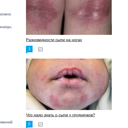
зможно
мышцы,
Разновидности сыпи на ногах
3
17.06.2023
Что надо знать о сыпи у грудничков?
ижений
0
15.06.2023