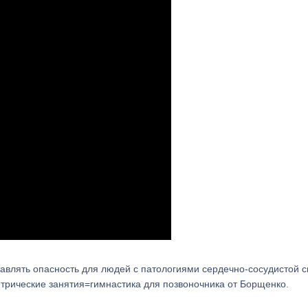
влять опасность для людей с патологиями сердечно-сосудистой с
етрические занятия=гимнастика для позвоночника от Борщенко.