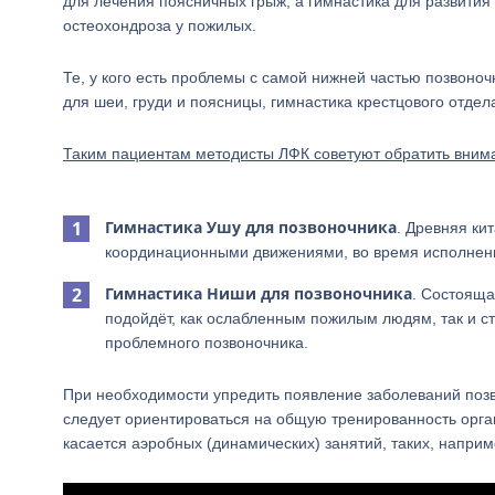
для лечения поясничных грыж, а гимнастика для развития
остеохондроза у пожилых.
Те, у кого есть проблемы с самой нижней частью позвоноч
для шеи, груди и поясницы, гимнастика крестцового отдел
Таким пациентам методисты ЛФК советуют обратить вним
Гимнастика Ушу для позвоночника
. Древняя ки
координационными движениями, во время исполнени
Гимнастика Ниши для позвоночника
. Состояща
подойдёт, как ослабленным пожилым людям, так и 
проблемного позвоночника.
При необходимости упредить появление заболеваний позв
следует ориентироваться на общую тренированность орган
касается аэробных (динамических) занятий, таких, наприм