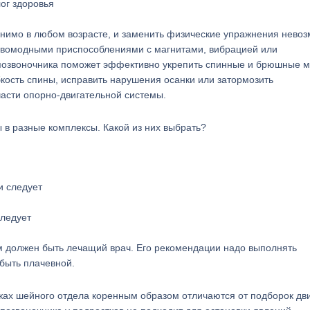
ог здоровья
енимо в любом возрасте, и заменить физические упражнения нево
овомодными приспособлениями с магнитами, вибрацией или
я позвоночника поможет эффективно укрепить спинные и брюшные 
кость спины, исправить нарушения осанки или затормозить
части опорно-двигательной системы.
 в разные комплексы. Какой из них выбрать?
следует
ом должен быть лечащий врач. Его рекомендации надо выполнять
быть плачевной.
жах шейного отдела коренным образом отличаются от подборок дв