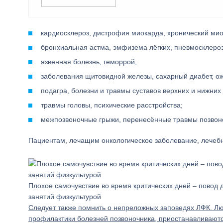
кардиосклероз, дистрофия миокарда, хронический мио
бронхиальная астма, эмфизема лёгких, пневмосклероз,
язвенная болезнь, геморрой;
заболевания щитовидной железы, сахарный диабет, о
подагра, болезни и травмы суставов верхних и нижних
травмы головы, психические расстройства;
межпозвоночные грыжи, перенесённые травмы позвон
Пациентам, лечащим онкологическое заболевание, лечеб
Плохое самочувствие во время критических дней – повод 
занятий физкультурой
Следует также помнить о непреложных заповедях ЛФК. Лю
профилактики болезней позвоночника, приостанавливаютс