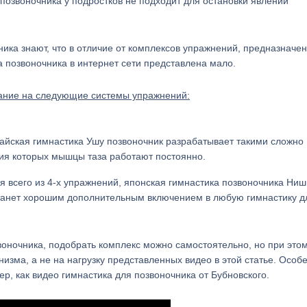
 позвоночника у подростков не подходит для остановки явлений
ника знают, что в отличие от комплексов упражнений, предназначе
а позвоночника в интернет сети представлена мало.
ание на следующие системы упражнений:
тайская гимнастика Ушу позвоночник разрабатывает такими сложно
я которых мышцы таза работают постоянно.
я всего из 4-х упражнений, японская гимнастика позвоночника Ниш
станет хорошим дополнительным включением в любую гимнастику д
оночника, подобрать комплекс можно самостоятельно, но при это
изма, а не на нагрузку представленных видео в этой статье. Особ
ер, как видео гимнастика для позвоночника от Бубновского.