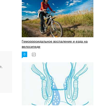
Геморрроидальное воспаление и езда на
велосипеде
0
17.11.2023
е,