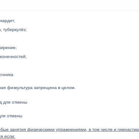
кардит;
 туберкулёз;
жирение;
 конечностей;
очника
ная физкультура запрещена в целом.
для отмены
бые занятия физическими упражнениями, в том числе и гимнастик
я если: