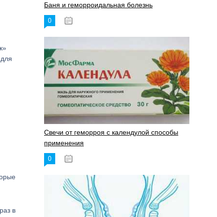
Баня и геморроидальная болезнь
0
17.11.2023
к»
 для
Свечи от геморроя с календулой способы
применения
0
17.11.2023
торые
раз в