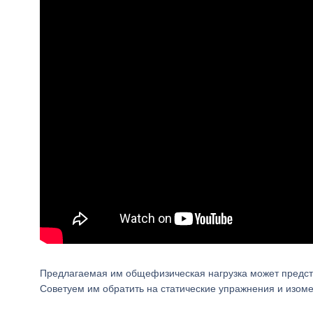
Предлагаемая им общефизическая нагрузка может предста
Советуем им обратить на статические упражнения и изом