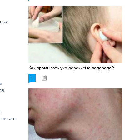
нных
Как промывать ухо перекисью водорода?
1
08.03.2023
и
ля
м
енно это