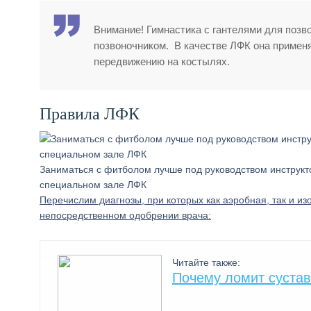
Внимание! Гимнастика с гантелями для поз
позвоночником. В качестве ЛФК она применя
передвижению на костылях.
Правила ЛФК
Заниматься с фитболом лучше под руководством инструкто
специальном зале ЛФК
Перечислим диагнозы, при которых как аэробная, так и и
непосредственном одобрении врача:
Читайте также:
Почему ломит сустав