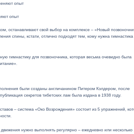
няют опыт
ком, останавливают свой выбор на комплексе – «Новый позвоночни
ения спины, кстати, отлично подходят тем, кому нужна гимнастика
ную гимнастику для позвоночника, которая весьма очевидно была
Питание».
полнения были созданы англичанином Питером Кэлдером, после
убликация секретов тибетских лам была издана в 1938 году.
ставов – система «Око Возрождения» состоит из 5 упражнений, ко
ности.
 движения нужно выполнять регулярно – ежедневно или несколько 