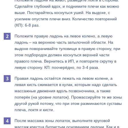
Положите ладони на живот, разведите локти в стороны.
Сделайте глубокий вдох, и поднимите плечи как можно
выше. Постарайтесь коснуться ушей. На выдохе, с
усилием опустите плечи вниз. Количество повторений
(КП): 6-8 раз.
Положите правую ладонь на левое колено, а левую
ладонь – на верхнюю часть затылочной области. На
выдохе поворачивайте туловище в правую сторону, при
этом подбородок должен коснуться верхней части
правого плеча. Вернитесь в ИП, и повторите скрутку в
левую сторону. КП: поочерёдно, по 3-4 раза.
Правая ладонь остаётся лежать на левом колене, а
левая кисть сжимается в кулак, которым надо сделать
массажные движения вдоль позвоночника, а также
поперёк (на уровне лопаток). Промассируйте те же зоны
другой рукой потому, что при этом разминаются суставы
плеча, локтя и кисти.
После массажа зоны лопаток, выполните круговой
массаж крестца бугристым основанием ладони. Как и в