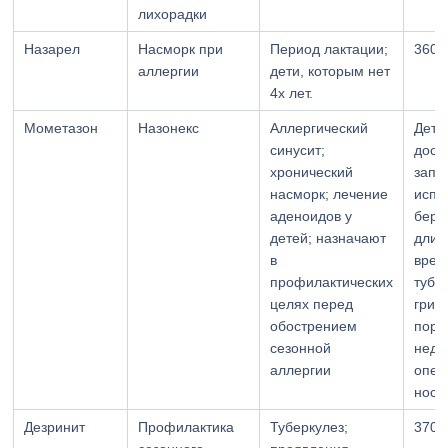
лихорадки
Назарел
Насморк при
Период лактации;
360
аллергии
дети, которым нет
4х лет.
Мометазон
Назонекс
Аллергический
Дети
синусит;
дост
хронический
запр
насморк; лечение
испо
аденоидов у
бер
детей; назначают
длит
в
врем
профилактических
тубе
целях перед
гриб
обострением
пора
сезонной
неда
аллергии
опер
носо
Дезринит
Профилактика
Туберкулез;
370