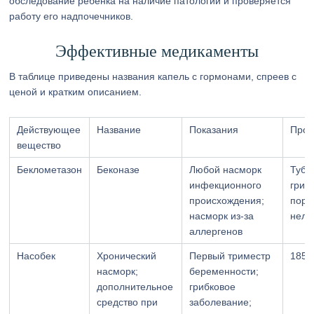
обследование ребенка на наличие патологий и проверяется
работу его надпочечников.
Эффективные медикаменты
В таблице приведены названия капель с гормонами, спреев с
ценой и кратким описанием.
Действующее
Название
Показания
Прот
вещество
Беклометазон
Беконазе
Любой насморк
Тубе
инфекционного
гриб
происхождения;
пора
насморк из-за
нель
аллергенов
Насобек
Хронический
Первый триместр
185
насморк;
беременности;
дополнительное
грибковое
средство при
заболевание;