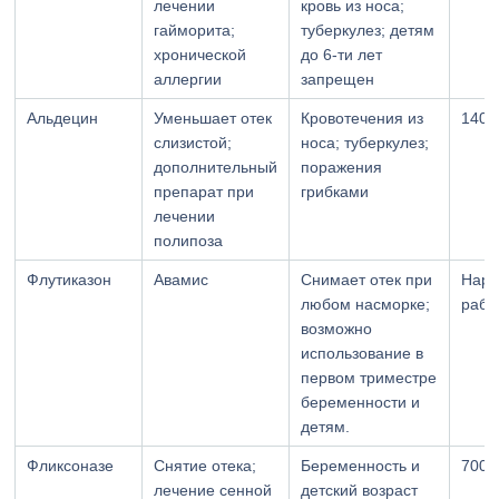
лечении
кровь из носа;
гайморита;
туберкулез; детям
хронической
до 6-ти лет
аллергии
запрещен
Альдецин
Уменьшает отек
Кровотечения из
140
слизистой;
носа; туберкулез;
дополнительный
поражения
препарат при
грибками
лечении
полипоза
Флутиказон
Авамис
Снимает отек при
Нар
любом насморке;
рабо
возможно
использование в
первом триместре
беременности и
детям.
Фликсоназе
Снятие отека;
Беременность и
700
лечение сенной
детский возраст