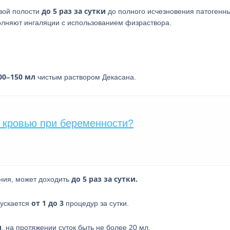
до 5 раз за сутки
вой полости
до полного исчезновения патогенн
олняют ингаляции с использованием физраствора.
00–150 мл
чистым раствором Декасана.
с кровью при беременности?
до 5 раз за сутки.
ания, может доходить
от 1 до 3
пускается
процедур за сутки.
л
, на протяжении суток быть не более 20 мл.