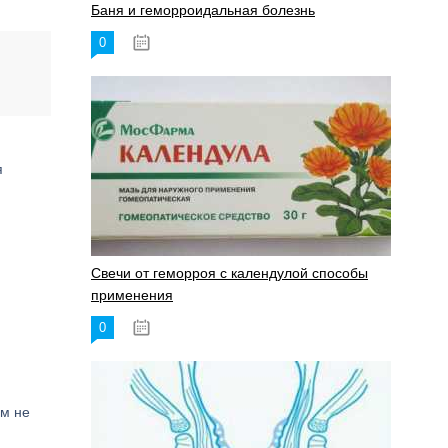
Баня и геморроидальная болезнь
0
17.11.2023
я
Свечи от геморроя с календулой способы
применения
м
0
17.11.2023
ем не