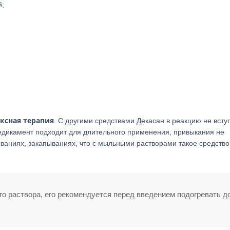
й;
ксная терапия
. С другими средствами Декасан в реакцию не вступ
медикамент подходит для длительного применения, привыкания не
ываниях, закапываниях, что с мыльными растворами такое средство
о раствора, его рекомендуется перед введением подогревать д