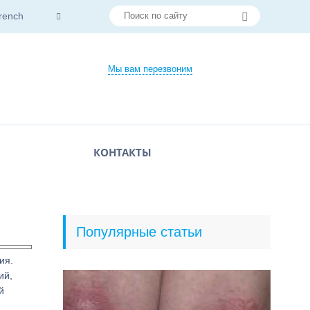
rench
Мы вам перезвоним
КОНТАКТЫ
Популярные статьи
ия.
ий,
й