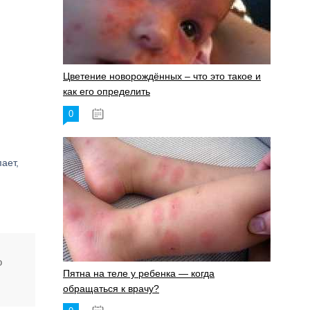
Цветение новорождённых – что это такое и
как его определить
0
19.06.2023
ает,
о
Пятна на теле у ребенка — когда
обращаться к врачу?