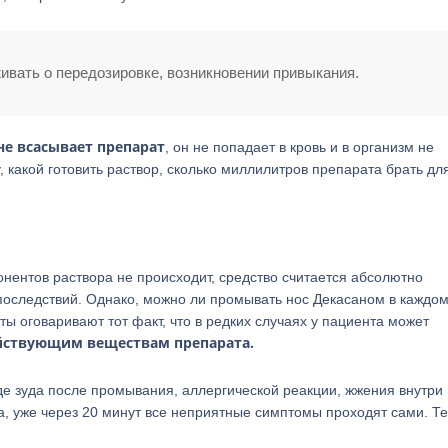
ивать о передозировке, возникновении привыкания.
не всасывает препарат
, он не попадает в кровь и в организм не
у, какой готовить раствор, сколько миллилитров препарата брать дл
онентов раствора не происходит, средство считается абсолютно
последствий. Однако, можно ли промывать нос Декасаном в каждо
ы оговаривают тот факт, что в редких случаях у пациента может
йствующим веществам препарата.
е зуда после промывания, аллергической реакции, жжения внутри
а, уже через 20 минут все неприятные симптомы проходят сами. Т