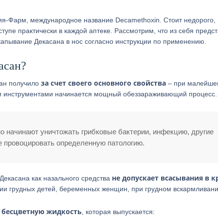
я-Фарм, международное название Decamethoxin. Стоит недорого,
ступе практически в каждой аптеке. Рассмотрим, что из себя предс
акапывание Декасана в нос согласно инструкции по применению.
асан?
за счет своего основного свойства
сан получило
– при малейше
ими инструментами начинается мощный обеззараживающий процесс.
о начинают уничтожать грибковые бактерии, инфекцию, другие
 провоцировать определенную патологию.
не допускает всасывания в к
Декасана как назального средства
ии грудных детей, беременных женщин, при грудном вскармливани
 бесцветную жидкость
, которая выпускается: