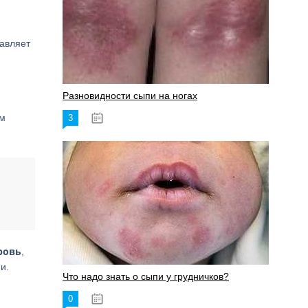
тавляет
Разновидности сыпи на ногах
м
3
17.06.2023
ровь
,
и.
Что надо знать о сыпи у грудничков?
0
15.06.2023