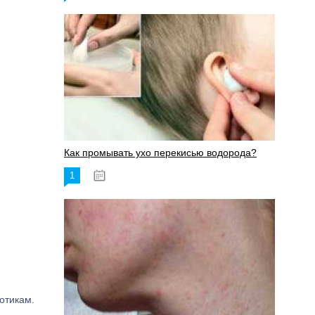
Как промывать ухо перекисью водорода?
1
08.03.2023
отикам.