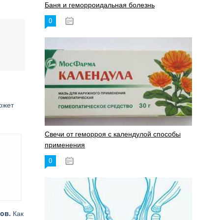
Баня и геморроидальная болезнь
0
17.11.2023
ожет
Свечи от геморроя с календулой способы
применения
0
17.11.2023
ов.
Как