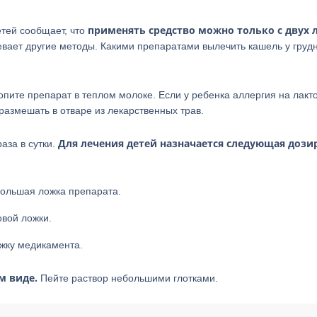
применять средство можно только с двух 
етей сообщает, что
евает другие методы. Какими препаратами вылечить кашель у груд
опите препарат в теплом молоке. Если у ребенка аллергия на лакт
размешать в отваре из лекарственных трав.
Для лечения детей назначается следующая дози
аза в сутки.
большая ложка препарата.
овой ложки.
ожку медикамента.
м виде.
Пейте раствор небольшими глотками.