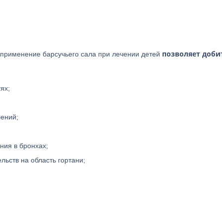
позволяет доби
, применение барсучьего сала при лечении детей
ях;
ений;
ния в бронхах;
ьств на область гортани;