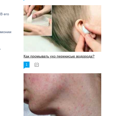
 В его
евмонии
т
Как промывать ухо перекисью водорода?
1
08.03.2023