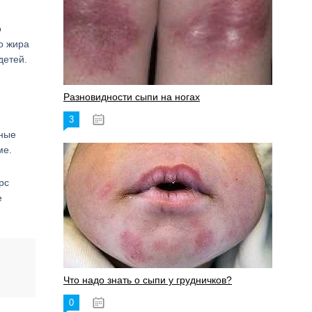
о
о жира
детей.
Разновидности сыпи на ногах
3
17.06.2023
вные
ме.
рс
е
Что надо знать о сыпи у грудничков?
0
15.06.2023