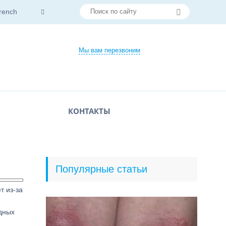
rench
Мы вам перезвоним
КОНТАКТЫ
Популярные статьи
т из-за
дных