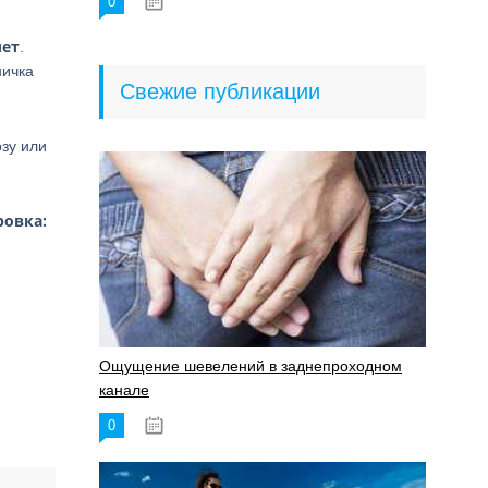
0
18.06.2023
лет
.
ничка
Свежие публикации
озу или
ровка:
Ощущение шевелений в заднепроходном
канале
0
17.11.2023