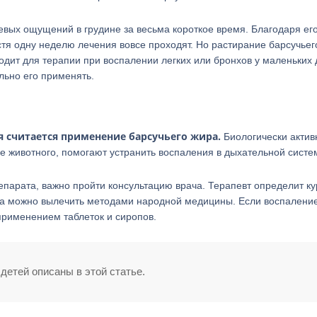
евых ощущений в грудине за весьма короткое время. Благодаря ег
стя одну неделю лечения вовсе проходят. Но растирание барсучьег
одит для терапии при воспалении легких или бронхов у маленьких 
льно его применять.
 считается применение барсучьего жира.
Биологически акти
е животного, помогают устранить воспаления в дыхательной систе
парата, важно пройти консультацию врача. Терапевт определит ку
нка можно вылечить методами народной медицины. Если воспалени
рименением таблеток и сиропов.
етей описаны в этой статье.