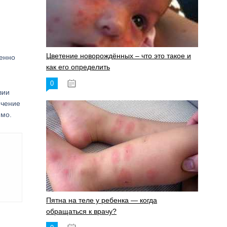
Цветение новорождённых – что это такое и
венно
как его определить
0
19.06.2023
вии
ечение
имо.
Пятна на теле у ребенка — когда
обращаться к врачу?