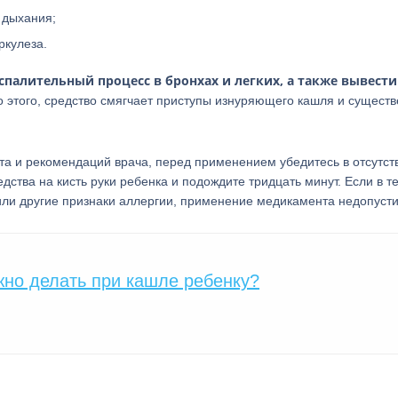
 дыхания;
ркулеза.
палительный процесс в бронхах и легких, а также вывести
 этого, средство смягчает приступы изнуряющего кашля и сущест
пта и рекомендаций врача, перед применением убедитесь в отсутст
дства на кисть руки ребенка и подождите тридцать минут. Если в т
 или другие признаки аллергии, применение медикамента недопуст
но делать при кашле ребенку?