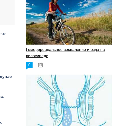
 это
Геморрроидальное воспаление и езда на
велосипеде
0
17.11.2023
случае
а,
.