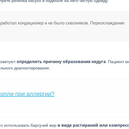
трете ребенка насухо и наденьте на него чистую одежду.
 работал кондиционер и не было сквозняков. Переохлаждение
определить причину образования недуга
советуют
. Пациент м
льного диагностирования.
опли при аллергии?
в виде растираний или компресс
го использовать барсучий жир