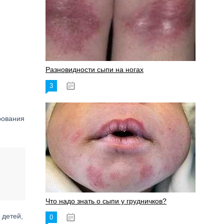
и
Разновидности сыпи на ногах
3
17.06.2023
рования
Что надо знать о сыпи у грудничков?
 детей,
0
15.06.2023