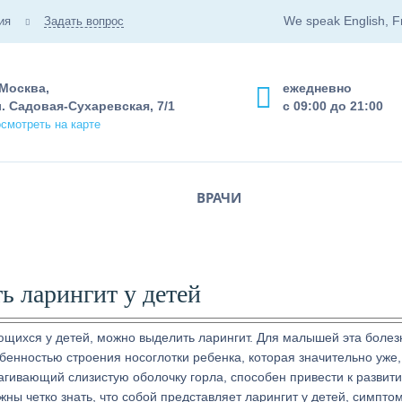
We speak English, F
ия
Задать вопрос
 Москва,
ежедневно
. Садовая-Сухаревская, 7/1
с 09:00 до 21:00
смотреть на карте
ВРАЧИ
ь ларингит у детей
щихся у детей, можно выделить ларингит. Для малышей эта болез
бенностью строения носоглотки ребенка, которая значительно уже,
агивающий слизистую оболочку горла, способен привести к развит
жны четко знать, что собой представляет ларингит у детей, симпто