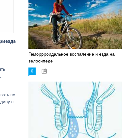
приезда
Геморрроидальное воспаление и езда на
велосипеде
ить
0
17.11.2023
,
вать по
удину с