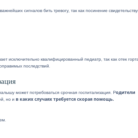
 важнейших сигналов бить тревогу, так как посинение свидетельству
чает исключительно квалифицированный педиатр, так как отек горт
поправимых последствий.
зация
одители
 малышу может потребоваться срочная госпитализация. Р
в каких случаях требуется скорая помощь.
ей, но и
ем.