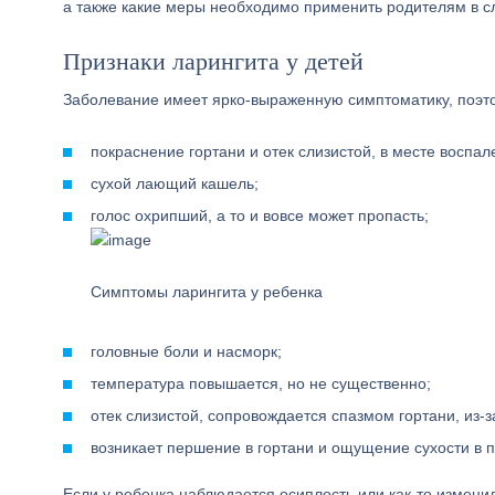
а также какие меры необходимо применить родителям в с
Признаки ларингита у детей
Заболевание имеет ярко-выраженную симптоматику, поэто
покраснение гортани и отек слизистой, в месте воспал
сухой лающий кашель;
голос охрипший, а то и вовсе может пропасть;
Симптомы ларингита у ребенка
головные боли и насморк;
температура повышается, но не существенно;
отек слизистой, сопровождается спазмом гортани, из-з
возникает першение в гортани и ощущение сухости в п
Если у ребенка наблюдается осиплость или как-то измени