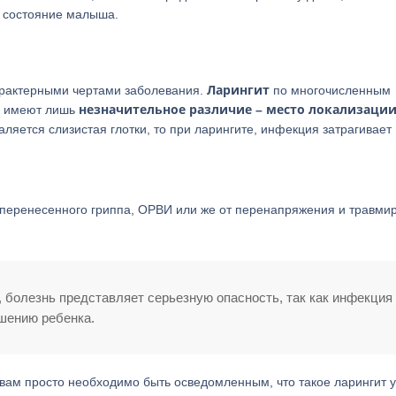
ь состояние малыша.
Ларингит
характерными чертами заболевания.
по многочисленным
незначительное различие – место локализаци
я имеют лишь
аляется слизистая глотки, то при ларингите, инфекция затрагивает
 перенесенного гриппа, ОРВИ или же от перенапряжения и травми
, болезнь представляет серьезную опасность, так как инфекция
ушению ребенка.
 вам просто необходимо быть осведомленным, что такое ларингит у