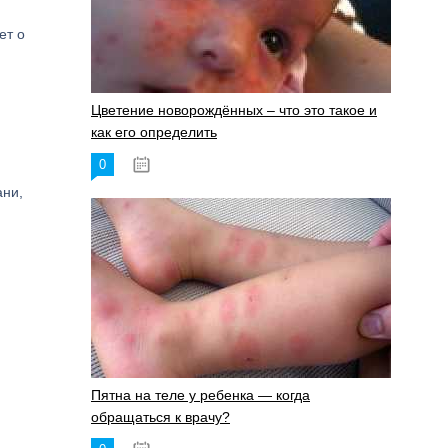
ет о
Цветение новорождённых – что это такое и
как его определить
0
19.06.2023
ани,
Пятна на теле у ребенка — когда
обращаться к врачу?