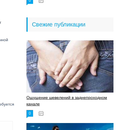
0
18.06.2023
т
Свежие публикации
чной
Ощущение шевелений в заднепроходном
канале
ебуется
0
17.11.2023