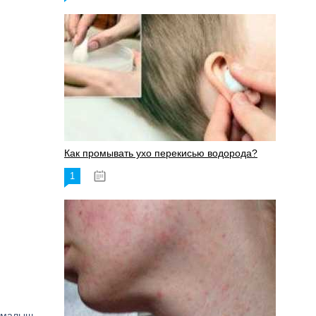
Как промывать ухо перекисью водорода?
1
08.03.2023
, малыш