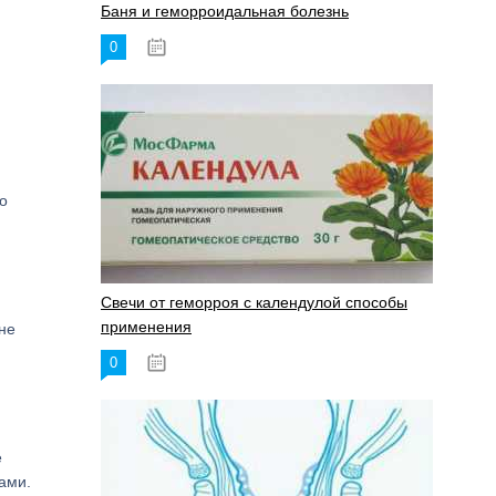
Баня и геморроидальная болезнь
0
17.11.2023
о
Свечи от геморроя с календулой способы
применения
не
0
17.11.2023
е
ами.