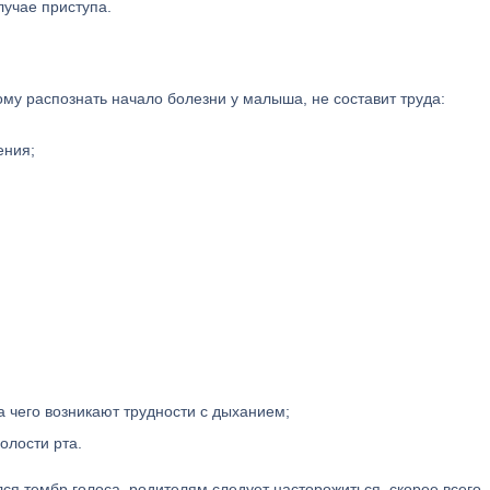
лучае приступа.
му распознать начало болезни у малыша, не составит труда:
ения;
а чего возникают трудности с дыханием;
олости рта.
лся тембр голоса, родителям следует насторожиться, скорее всего