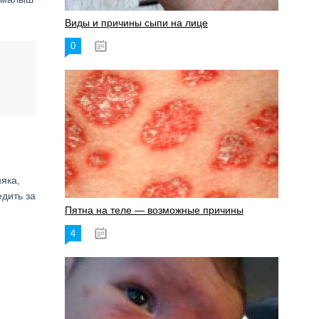
Виды и причины сыпи на лице
0
17.06.2023
няка,
дить за
Пятна на теле — возможные причины
4
18.06.2023