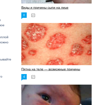
Виды и причины сыпи на лице
0
17.06.2023
и
вое
еплой
можно
мывайте
Пятна на теле — возможные причины
го
4
18.06.2023