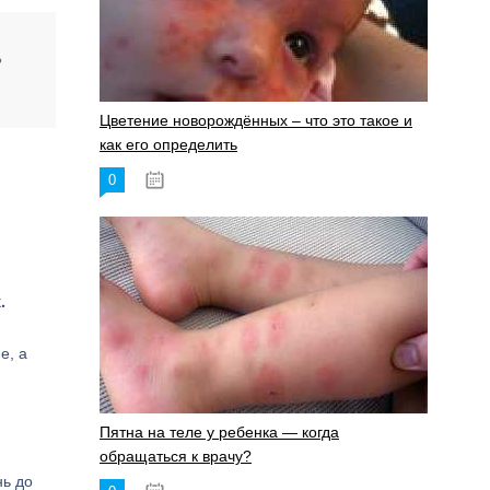
ь
Цветение новорождённых – что это такое и
как его определить
0
19.06.2023
.
е, а
Пятна на теле у ребенка — когда
обращаться к врачу?
нь до