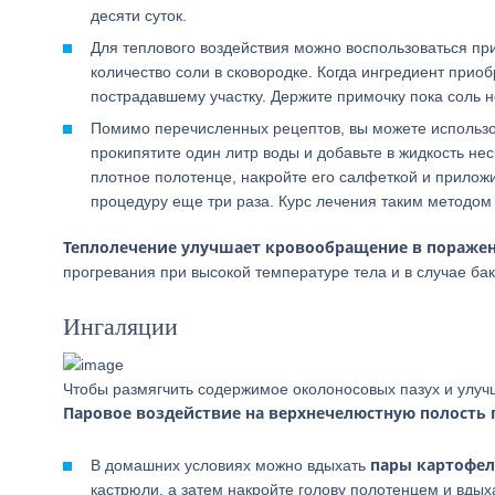
десяти суток.
Для теплового воздействия можно воспользоваться п
количество соли в сковородке. Когда ингредиент прио
пострадавшему участку. Держите примочку пока соль н
Помимо перечисленных рецептов, вы можете использ
прокипятите один литр воды и добавьте в жидкость не
плотное полотенце, накройте его салфеткой и приложит
процедуру еще три раза. Курс лечения таким методом
Теплолечение улучшает кровообращение в пораже
прогревания при высокой температуре тела и в случае ба
Ингаляции
Чтобы размягчить содержимое околоносовых пазух и улуч
Паровое воздействие на верхнечелюстную полость 
пары картофел
В домашних условиях можно вдыхать
кастрюли, а затем накройте голову полотенцем и вдых