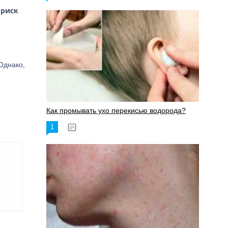
 риск
 Однако,
Как промывать ухо перекисью водорода?
1
08.03.2023