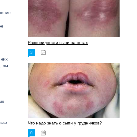
нение
ре,
Разновидности сыпи на ногах
3
17.06.2023
нних
, вы
ше
лько
Что надо знать о сыпи у грудничков?
0
15.06.2023