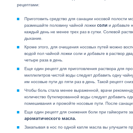
рецептами:
Приготовить средство для санации носовой полости м
соли
размешайте половину чайной ложки
и добавьте 
каждый день не менее трех раз в сутки. Солевой раств
дыхание.
Кроме этого, для очищения носовых путей можно вос
водой пол чайной ложки соли и добавьте в раствор д
четыре раза в день.
Еще один рецепт для приготовления раствора для пр
миллилитров чистой воды следует добавить одну чайн
им носовые пути до пяти раз в день. Такой рецепт сн
Чтобы боль стала менее выраженной, врачи рекомен
количество бутилированной воды следует добавить од
помешивания и промойте носовые пути. После санаци
Еще один рецепт для снижения боли при гайморите з
ароматического масла.
Закапывая в нос по одной капле масла вы улучшите п