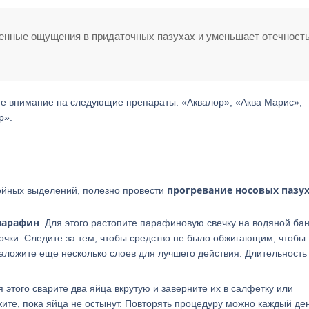
нные ощущения в придаточных пазухах и уменьшает отечност
те внимание на следующие препараты: «Аквалор», «Аква Марис»,
р».
прогревание носовых пазух
нойных выделений, полезно провести
парафин
. Для этого растопите парафиновую свечку на водяной бан
очки. Следите за тем, чтобы средство не было обжигающим, чтобы
аложите еще несколько слоев для лучшего действия. Длительность
этого сварите два яйца вкрутую и заверните их в салфетку или
ите, пока яйца не остынут. Повторять процедуру можно каждый де