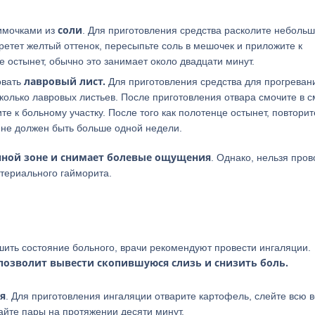
соли
римочками из
. Для приготовления средства расколите неболь
бретет желтый оттенок, пересыпьте соль в мешочек и приложите к
е остынет, обычно это занимает около двадцати минут.
лавровый лист.
овать
Для приготовления средства для прогреван
сколько лавровых листьев. После приготовления отвара смочите в 
е к больному участку. После того как полотенце остынет, повторит
 не должен быть больше одной недели.
нной зоне и снимает болевые ощущения
. Однако, нельзя пров
ктериального гайморита.
шить состояние больного, врачи рекомендуют провести ингаляции.
позволит вывести скопившуюся слизь и снизить боль.
я
. Для приготовления ингаляции отварите картофель, слейте всю в
айте пары на протяжении десяти минут.