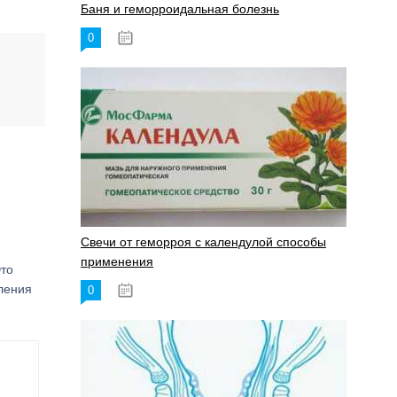
Баня и геморроидальная болезнь
0
17.11.2023
Свечи от геморроя с календулой способы
применения
Это
аления
0
17.11.2023