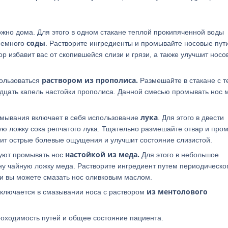
ожно дома. Для этого в одном стакане теплой прокипяченной воды
соды
немного
. Растворите ингредиенты и промывайте носовые пут
ор избавит вас от скопившейся слизи и грязи, а также улучшит носо
раствором из прополиса.
пользоваться
Размешайте в стакане с т
вадцать капель настойки прополиса. Данной смесью промывать нос 
лука
омывания включает в себя использование
. Для этого в двести
ую ложку сока репчатого лука. Тщательно размешайте отвар и про
изит острые болевые ощущения и улучшит состояние слизистой.
настойкой из меда.
дуют промывать нос
Для этого в небольшое
ну чайную ложку меда. Растворите ингредиент путем периодическо
и вы можете смазать нос оливковым маслом.
из ментолового
аключается в смазывании носа с раствором
роходимость путей и общее состояние пациента.