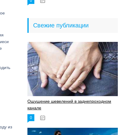
0
18.06.2023
шое
Свежие публикации
ия
смеси
е
одить
Ощущение шевелений в заднепроходном
канале
0
17.11.2023
оду из