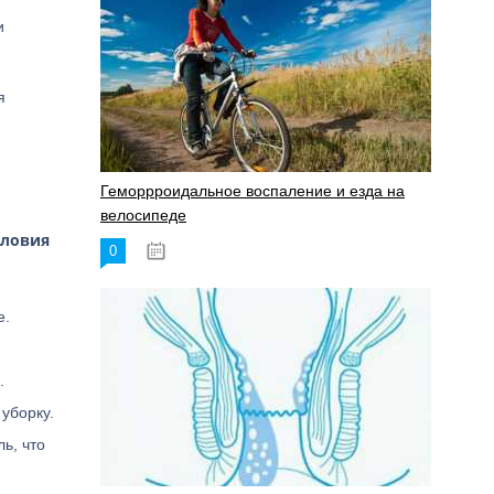
и
я
Геморрроидальное воспаление и езда на
велосипеде
словия
0
17.11.2023
е.
.
уборку.
ь, что