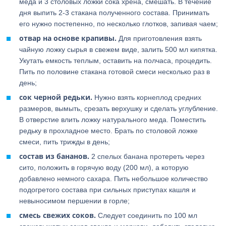
меда и 3 столовых ложки сока хрена, смешать. В течение
дня выпить 2-3 стакана полученного состава. Принимать
его нужно постепенно, по несколько глотков, запивая чаем;
отвар на основе крапивы.
Для приготовления взять
чайную ложку сырья в свежем виде, залить 500 мл кипятка.
Укутать емкость теплым, оставить на полчаса, процедить.
Пить по половине стакана готовой смеси несколько раз в
день;
сок черной редьки.
Нужно взять корнеплод средних
размеров, вымыть, срезать верхушку и сделать углубление.
В отверстие влить ложку натурального меда. Поместить
редьку в прохладное место. Брать по столовой ложке
смеси, пить трижды в день;
состав из бананов.
2 спелых банана протереть через
сито, положить в горячую воду (200 мл), а которую
добавлено немного сахара. Пить небольшое количество
подогретого состава при сильных приступах кашля и
невыносимом першении в горле;
смесь свежих соков.
Следует соединить по 100 мл