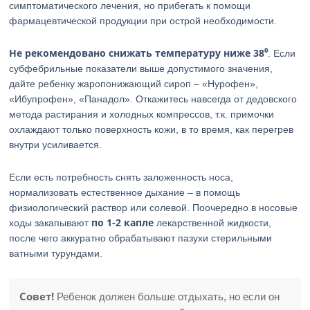
симптоматического лечения, но прибегать к помощи
фармацевтической продукции при острой необходимости.
Не рекомендовано снижать температуру ниже 38⁰
. Если
субфебрильные показатели выше допустимого значения,
дайте ребенку жаропонижающий сироп – «Нурофен»,
«Ибупрофен», «Панадол». Откажитесь навсегда от дедовского
метода растирания и холодных компрессов, т.к. примочки
охлаждают только поверхность кожи, в то время, как перегрев
внутри усиливается.
Если есть потребность снять заложенность носа,
нормализовать естественное дыхание – в помощь
физиологический раствор или солевой. Поочередно в носовые
по 1-2 капле
ходы закапывают
лекарственной жидкости,
после чего аккуратно обрабатывают пазухи стерильными
ватными турундами.
Совет!
Ребенок должен больше отдыхать, но если он